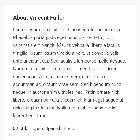
About Vincent Fuller
Lorem ipsum dolor sit amet, consectetur adipiscing elit.
Phasellus porta justo eget risus consectetur, non
venenatis elit blandit. Mauris vehicula, libero a iaculis
fringilla, ipsum ipsum tincidunt velit, ut convallis velit
ante tincidunt dui. Sed iaculis ullamcorper pellentesque.
Nam congue nisi eu orci laoreet, nec tristique dolor
scelerisque. Aenean mauris sem, commodo et
accumsan ac, dictum vitae sem. Sed bibendum nunc
neque, in auctor enim ultricies nec. Proin ornare nibh
libero, id euismod nulla aliquam et. Nam eget augue ut
dolor sagittis feugiat. Nullam et nibh id lacus mollis
laoreet eu et mi.
Dil:
English, Spanish, French