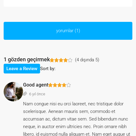
yorumlar (1)
1 gözden geçirmek
(
4
dışında
5
)
Sort by:
Leave a Review
Good agent
6 yıl önce
Nam congue nisi eu orci laoreet, nec tristique dolor
scelerisque. Aenean mauris sem, commodo et
accumsan ac, dictum vitae sem. Sed bibendum nunc
neque, in auctor enim ultricies nec. Proin ornare nibh
libero, id euismod nulla aliquam et. Nam eget augue ut