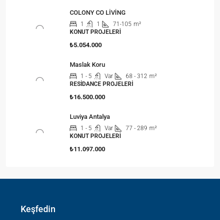
COLONY CO LİVİNG
1
1
71-105
m²
KONUT PROJELERI
₺5.054.000
Maslak Koru
1 - 5
Var
68 - 312
m²
RESIDANCE PROJELERI
₺16.500.000
Luviya Antalya
1 - 5
Var
77 - 289
m²
KONUT PROJELERI
₺11.097.000
Keşfedin