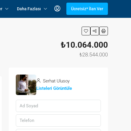
er
Daha Fazlası
Ücretsiz* İlan Ver
₺10.064.000
₺28.544.000
Serhat Ulusoy
Listeleri Görüntüle