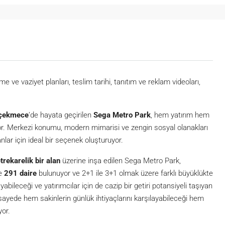
me ve vaziyet planları, teslim tarihi, tanıtım ve reklam videoları,
çekmece
’de hayata geçirilen
Sega Metro Park
, hem yatırım hem
yor. Merkezi konumu, modern mimarisi ve zengin sosyal olanakları
anlar için ideal bir seçenek oluşturuyor.
rekarelik bir alan
üzerine inşa edilen Sega Metro Park,
de
291 daire
bulunuyor ve 2+1 ile 3+1 olmak üzere farklı büyüklükte
yabileceği ve yatırımcılar için de cazip bir getiri potansiyeli taşıyan
 sayede hem sakinlerin günlük ihtiyaçlarını karşılayabileceği hem
yor.