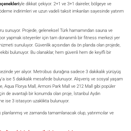
çenekleri
yle dikkat çekiyor. 2+1 ve 3+1 daireler, bölgeye ve
 ödeme indirimleri ve uzun vadeli taksit imkanları sayesinde yatırım
onforu sunuyor. Projede, geleneksel Türk hamamından sauna ve
por yapmak isteyenler için tam donanımlı bir fitness merkezi yer
ark hizmeti sunuluyor. Güvenlik açısından da ön planda olan projede,
kibi bulunuyor. Bu olanaklar, hem güvenli hem de keyifli bir
kezinde yer alıyor. Metrobus durağına sadece 3 dakikalık yürüyüş
’a ise 5 dakikalık mesafede bulunuyor. Alışveriş ve sosyal yaşam
je, Aqua Florya Mall, Armoni Park Mall ve 212 Mall gibi popüler
için de avantajlı bir konumda olan proje, İstanbul Aydın
’ne ise 3 istasyon uzaklıkta bulunuyor.
k planlanmış ve zamanda tamamlanacak olup, yatırımcılar ve