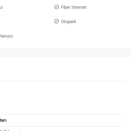
pı
Fiber İnternet
Otopark
Havuzu
tarı