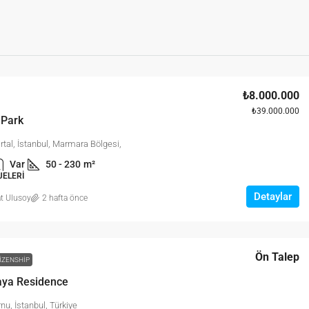
₺8.000.000
₺39.000.000
Park
artal, İstanbul, Marmara Bölgesi,
Var
50 - 230
m²
JELERI
Detaylar
t Ulusoy
2 hafta önce
Ön Talep
IZENSHIP
aya Residence
nu, İstanbul, Türkiye