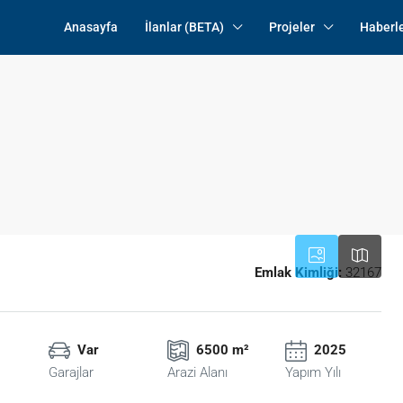
Anasayfa
İlanlar (BETA)
Projeler
Haberl
Emlak Kimliği:
32167
Var
6500 m²
2025
Garajlar
Arazi Alanı
Yapım Yılı