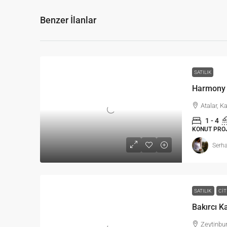
Benzer İlanlar
SATILIK
Harmony 
Atalar, K
1 - 4
KONUT PRO
Serha
SATILIK
CIT
Bakırcı K
Zeytinbur