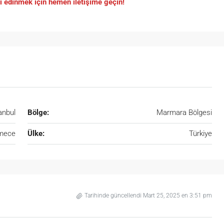
gi edinmek için hemen iletişime geçin!
anbul
Bölge:
Marmara Bölgesi
mece
Ülke:
Türkiye
Tarihinde güncellendi Mart 25, 2025 en 3:51 pm