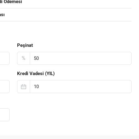
di Ödemesi
ası
Peşinat
%
Kredi Vadesi (YIL)