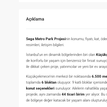
Açıklama
Sega Metro Park Projesi
nin konumu, fiyatı, kat, öde
resimleri, iletişim bilgileri.
İstanbul’un en dinamik bölgelerinden biri olan
Küçük
de konforlu bir yaşam için benzersiz bir fırsat sunu
ile dikkat çeken proje, yatırımcılar ve yeni bir ev aray
Küçükçekmece’nin merkezi bir noktasında
6.500 met
toplamda
6 bloktan
oluşuyor. 9 katlı bloklar içerisin
konut seçenekleri
sunuluyor. Ailelerin rahatlıkla yaşa
projede, aynı zamanda
44 ticari birim
yer alıyor. Bu
de bölgeye değer katacak bir yaşam alanı oluşturulu