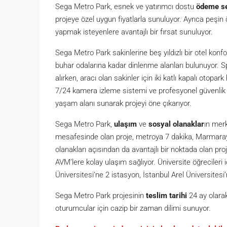
Sega Metro Park, esnek ve yatırımcı dostu
ödeme se
projeye özel uygun fiyatlarla sunuluyor. Ayrıca peşin
yapmak isteyenlere avantajlı bir fırsat sunuluyor.
Sega Metro Park sakinlerine beş yıldızlı bir otel k
buhar odalarına kadar dinlenme alanları bulunuyor. S
alırken, aracı olan sakinler için iki katlı kapalı otop
7/24 kamera izleme sistemi ve profesyonel güvenlik e
yaşam alanı sunarak projeyi öne çıkarıyor.
Sega Metro Park,
ulaşım
ve
sosyal olanaklar
ın mer
mesafesinde olan proje, metroya 7 dakika, Marmaray
olanakları açısından da avantajlı bir noktada olan pro
AVM’lere kolay ulaşım sağlıyor. Üniversite öğrecileri 
Üniversitesi’ne 2 istasyon, İstanbul Arel Üniversitesi
Sega Metro Park projesinin
teslim tarihi
24 ay olara
oturumcular için cazip bir zaman dilimi sunuyor.