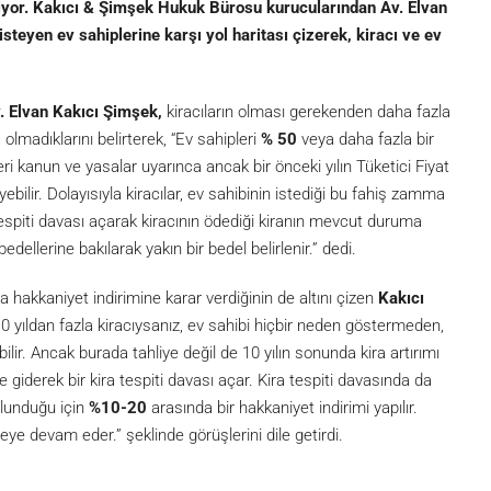
iyor. Kakıcı & Şimşek Hukuk Bürosu kurucularından Av. Elvan
teyen ev sahiplerine karşı yol haritası çizerek, kiracı ve ev
. Elvan Kakıcı Şimşek,
kiracıların olması gerekenden daha fazla
madıklarını belirterek, “Ev sahipleri
% 50
veya daha fazla bir
ri kanun ve yasalar uyarınca ancak bir önceki yılın Tüketici Fiyat
bilir. Dolayısıyla kiracılar, ev sahibinin istediği bu fahiş zamma
spiti davası açarak kiracının ödediği kiranın mevcut duruma
dellerine bakılarak yakın bir bedel belirlenir.” dedi.
hakkaniyet indirimine karar verdiğinin de altını çizen
Kakıcı
0 yıldan fazla kiracıysanız, ev sahibi hiçbir neden göstermeden,
lir. Ancak burada tahliye değil de 10 yılın sonunda kira artırımı
iderek bir kira tespiti davası açar. Kira tespiti davasında da
 olunduğu için
%10-20
arasında bir hakkaniyet indirimi yapılır.
eye devam eder.” şeklinde görüşlerini dile getirdi.