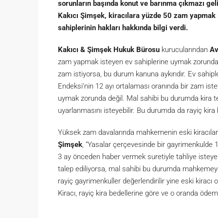
sorunların başında konut ve barınma çıkmazı gel
Kakıcı Şimşek, kiracılara yüzde 50 zam yapmak is
sahiplerinin hakları hakkında bilgi verdi.
Kakıcı & Şimşek Hukuk Bürosu
kurucularından
Av
zam yapmak isteyen ev sahiplerine uymak zorunda ol
zam istiyorsa, bu durum kanuna aykırıdır. Ev sahiple
Endeksi’nin 12 ayı ortalaması oranında bir zam isteye
uymak zorunda değil. Mal sahibi bu durumda kira te
uyarlanmasını isteyebilir. Bu durumda da rayiç kira be
Yüksek zam davalarında mahkemenin eski kiracılara 
Şimşek
, “Yasalar çerçevesinde bir gayrimenkulde 1
3 ay önceden haber vermek suretiyle tahliye isteyebi
talep ediliyorsa, mal sahibi bu durumda mahkemeye g
rayiç gayrimenkuller değerlendirilir yine eski kiracı
Kiracı, rayiç kira bedellerine göre ve o oranda ödem