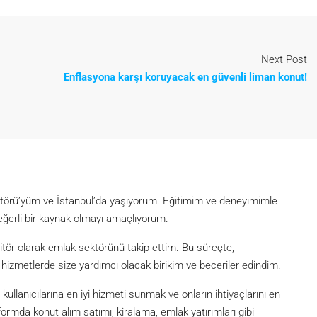
Next Post
Enflasyona karşı koruyacak en güvenli liman konut!
itörü’yüm ve İstanbul’da yaşıyorum. Eğitimim ve deneyimimle
eğerli bir kaynak olmayı amaçlıyorum.
itör olarak emlak sektörünü takip ettim. Bu süreçte,
metlerde size yardımcı olacak birikim ve beceriler edindim.
lanıcılarına en iyi hizmeti sunmak ve onların ihtiyaçlarını en
formda konut alım satımı, kiralama, emlak yatırımları gibi