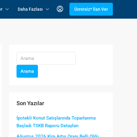
er
Daha Fazlası
Ücretsiz* İlan Ver
Arama
Son Yazılar
İpotekli Konut Satışlarında Toparlanma
Başladı TSKB Raporu Detayları
Ağustos 2026 Kira Artış Oranı Belli Oldu