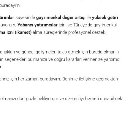
 buradayım.
tırımlar
sayesinde
gayrimenkul değer artışı
ile
yüksek getiri
unuyorum.
Yabancı yatırımcılar
için ise Türkiye’de gayrimenkul
ma izni (ikamet)
alma süreçlerinde profesyonel destek
akları ve güncel gelişmeleri takip etmek için burada olmanın
ygun seçenekleri bulmanıza ve doğru kararları vermenize yardımcı
m.
açlarınız için her zaman buradayım. Benimle iletişime geçmekten
lmanızı dört gözle bekliyorum ve size en iyi hizmeti sunabilmek