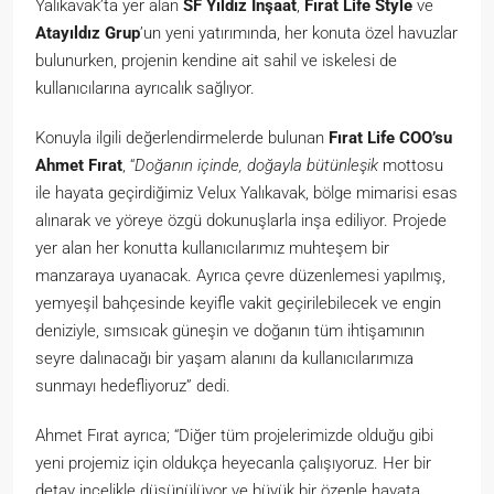
Yalıkavak’ta yer alan
SF Yıldız İnşaat
,
Fırat Life Style
ve
Atayıldız Grup
’un yeni yatırımında, her konuta özel havuzlar
bulunurken, projenin kendine ait sahil ve iskelesi de
kullanıcılarına ayrıcalık sağlıyor.
Konuyla ilgili değerlendirmelerde bulunan
Fırat Life COO’su
Ahmet Fırat
, “
Doğanın içinde, doğayla bütünleşik
mottosu
ile hayata geçirdiğimiz Velux Yalıkavak, bölge mimarisi esas
alınarak ve yöreye özgü dokunuşlarla inşa ediliyor. Projede
yer alan her konutta kullanıcılarımız muhteşem bir
manzaraya uyanacak. Ayrıca çevre düzenlemesi yapılmış,
yemyeşil bahçesinde keyifle vakit geçirilebilecek ve engin
deniziyle, sımsıcak güneşin ve doğanın tüm ihtişamının
seyre dalınacağı bir yaşam alanını da kullanıcılarımıza
sunmayı hedefliyoruz” dedi.
Ahmet Fırat ayrıca; “Diğer tüm projelerimizde olduğu gibi
yeni projemiz için oldukça heyecanla çalışıyoruz. Her bir
detay incelikle düşünülüyor ve büyük bir özenle hayata