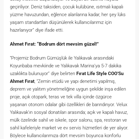
geçiriliyor. Deniz taksiden, çocuk kulübüne, ısıtmalı kapalı
yüzme havuzundan, eğlence alanlarına kadar, her şey lüks
yaşam standartları düşünülerek kullanıcılarımız için
hazırlanıyor” diye ifade etti.
Ahmet Fırat: “Bodrum dört mevsim güzel!”
“Projemiz Bodrum Gümüşlük ile Yalıkavak arasındaki
Koyunbaba mevkiinde ve Yalıkavak Marina’ya 5-7 dakika
uzaklıkta bulunuyor” diye belirten
Fırat Life Style COO’Su
Ahmet Fırat
, “Zemin etüdü ve yapı denetimi yapılmış,
deprem ve yalıtım yönetmeliğine uygun şekilde inşa edilen
proje, açık otopark, teras ve tek villa içinde özgürce
yaşanan otonom odalar gibi özellikleri de barındırıyor. Velux
Yalıkavak’ın sosyal donatıları arasında; açık ve kapalı havuz,
mülk özelinde sahil ve iskele, spor salonu, spa, restoran ve
sahil kafeleriyle market ve ev servis hizmetleri de yer alıyor.
Böylece kullanıcılarımıza dört mevsim boyunca konforlu