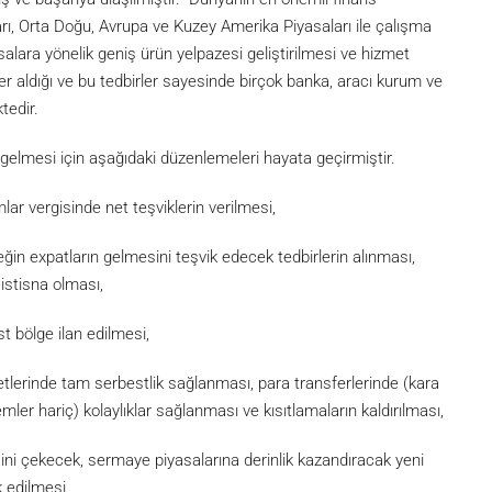
rı, Orta Doğu, Avrupa ve Kuzey Amerika Piyasaları ile çalışma
alara yönelik geniş ürün yelpazesi geliştirilmesi ve hizmet
rler aldığı ve bu tedbirler sayesinde birçok banka, aracı kurum ve
tedir.
elmesi için aşağıdaki düzenlemeleri hayata geçirmiştir.
lar vergisinde net teşviklerin verilmesi,
eğin expatların gelmesini teşvik edecek tedbirlerin alınması,
istisna olması,
t bölge ilan edilmesi,
tlerinde tam serbestlik sağlanması, para transferlerinde (kara
r hariç) kolaylıklar sağlanması ve kısıtlamaların kaldırılması,
isini çekecek, sermaye piyasalarına derinlik kazandıracak yeni
k edilmesi,