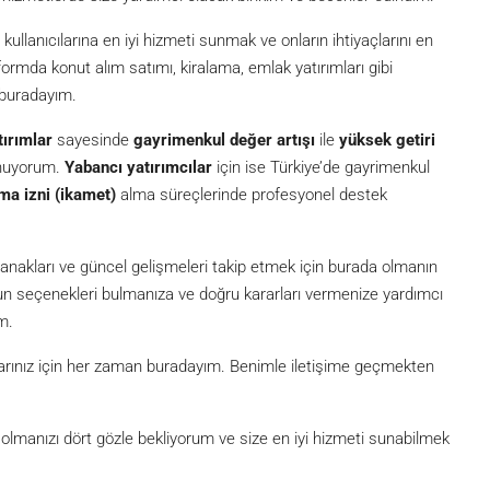
lanıcılarına en iyi hizmeti sunmak ve onların ihtiyaçlarını en
formda konut alım satımı, kiralama, emlak yatırımları gibi
 buradayım.
tırımlar
sayesinde
gayrimenkul değer artışı
ile
yüksek getiri
unuyorum.
Yabancı yatırımcılar
için ise Türkiye’de gayrimenkul
ma izni (ikamet)
alma süreçlerinde profesyonel destek
akları ve güncel gelişmeleri takip etmek için burada olmanın
ygun seçenekleri bulmanıza ve doğru kararları vermenize yardımcı
m.
açlarınız için her zaman buradayım. Benimle iletişime geçmekten
lmanızı dört gözle bekliyorum ve size en iyi hizmeti sunabilmek