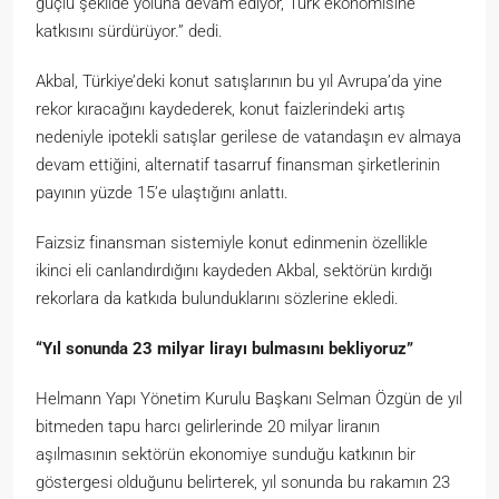
güçlü şekilde yoluna devam ediyor, Türk ekonomisine
katkısını sürdürüyor.” dedi.
Akbal, Türkiye’deki konut satışlarının bu yıl Avrupa’da yine
rekor kıracağını kaydederek, konut faizlerindeki artış
nedeniyle ipotekli satışlar gerilese de vatandaşın ev almaya
devam ettiğini, alternatif tasarruf finansman şirketlerinin
payının yüzde 15’e ulaştığını anlattı.
Faizsiz finansman sistemiyle konut edinmenin özellikle
ikinci eli canlandırdığını kaydeden Akbal, sektörün kırdığı
rekorlara da katkıda bulunduklarını sözlerine ekledi.
“Yıl sonunda 23 milyar lirayı bulmasını bekliyoruz”
Helmann Yapı Yönetim Kurulu Başkanı Selman Özgün de yıl
bitmeden tapu harcı gelirlerinde 20 milyar liranın
aşılmasının sektörün ekonomiye sunduğu katkının bir
göstergesi olduğunu belirterek, yıl sonunda bu rakamın 23