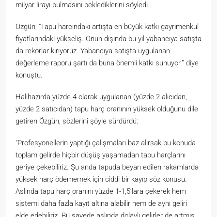
milyar lirayı bulmasını beklediklerini söyledi.
Özgün, “Tapu harcındaki artışta en büyük katkı gayrimenkul
fiyatlarındaki yükseliş. Onun dışında bu yıl yabancıya satışta
da rekorlar kırıyoruz. Yabancıya satışta uygulanan
değerleme raporu şartı da buna önemli katkı sunuyor.” diye
konuştu.
Halihazırda yüzde 4 olarak uygulanan (yüzde 2 alıcıdan,
yüzde 2 satıcıdan) tapu harç oranının yüksek olduğunu dile
getiren Özgün, sözlerini şöyle sürdürdü:
“Profesyonellerin yaptığı çalışmaları baz alırsak bu konuda
toplam gelirde hiçbir düşüş yaşamadan tapu harçlarını
geriye çekebiliriz. Şu anda tapuda beyan edilen rakamlarda
yüksek harç ödememek için ciddi bir kayıp söz konusu.
Aslında tapu harç oranını yüzde 1-1,5’lara çekerek hem
sistemi daha fazla kayıt altına alabilir hem de aynı geliri
elde edebiliriz. Bu sayede aslında dolaylı gelirler de artmış