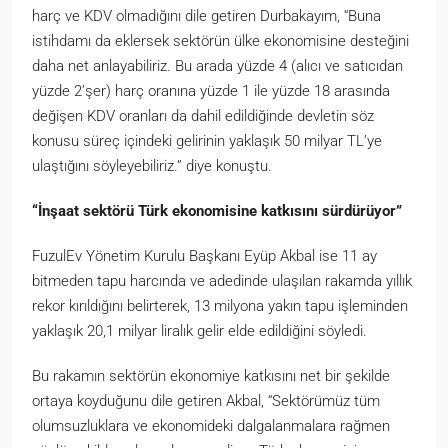
harç ve KDV olmadığını dile getiren Durbakayım, “Buna
istihdamı da eklersek sektörün ülke ekonomisine desteğini
daha net anlayabiliriz. Bu arada yüzde 4 (alıcı ve satıcıdan
yüzde 2’şer) harç oranına yüzde 1 ile yüzde 18 arasında
değişen KDV oranları da dahil edildiğinde devletin söz
konusu süreç içindeki gelirinin yaklaşık 50 milyar TL’ye
ulaştığını söyleyebiliriz.” diye konuştu.
“İnşaat sektörü Türk ekonomisine katkısını sürdürüyor”
FuzulEv Yönetim Kurulu Başkanı Eyüp Akbal ise 11 ay
bitmeden tapu harcında ve adedinde ulaşılan rakamda yıllık
rekor kırıldığını belirterek, 13 milyona yakın tapu işleminden
yaklaşık 20,1 milyar liralık gelir elde edildiğini söyledi.
Bu rakamın sektörün ekonomiye katkısını net bir şekilde
ortaya koyduğunu dile getiren Akbal, “Sektörümüz tüm
olumsuzluklara ve ekonomideki dalgalanmalara rağmen