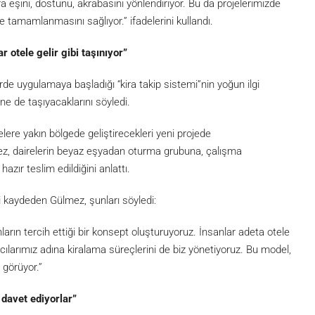
a eşini, dostunu, akrabasını yönlendiriyor. Bu da projelerimizde
tamamlanmasını sağlıyor.” ifadelerini kullandı.
r otele gelir gibi taşınıyor”
rde uygulamaya başladığı “kira takip sistemi”nin yoğun ilgi
ne de taşıyacaklarını söyledi.
lere yakın bölgede geliştirecekleri yeni projede
lmez, dairelerin beyaz eşyadan oturma grubuna, çalışma
zır teslim edildiğini anlattı.
ni kaydeden Gülmez, şunları söyledi:
nların tercih ettiği bir konsept oluşturuyoruz. İnsanlar adeta otele
mcılarımız adına kiralama süreçlerini de biz yönetiyoruz. Bu model,
i görüyor.”
 davet ediyorlar”