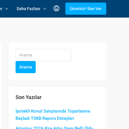
er
Daha Fazlası
Ücretsiz* İlan Ver
Arama
Son Yazılar
İpotekli Konut Satışlarında Toparlanma
Başladı TSKB Raporu Detayları
Ağustos 2026 Kira Artış Oranı Belli Oldu