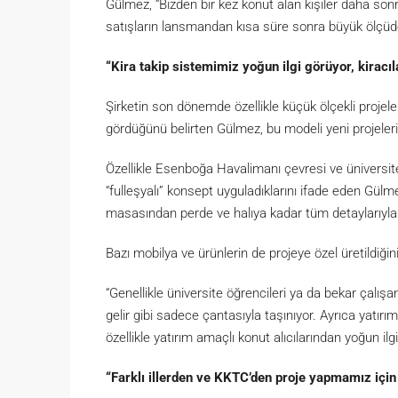
Gülmez, “Bizden bir kez konut alan kişiler daha sonr
satışların lansmandan kısa süre sonra büyük ölçüde 
“Kira takip sistemimiz yoğun ilgi görüyor, kiracıla
Şirketin son dönemde özellikle küçük ölçekli projele
gördüğünü belirten Gülmez, bu modeli yeni projeleri
Özellikle Esenboğa Havalimanı çevresi ve üniversite
“fulleşyalı” konsept uyguladıklarını ifade eden Gü
masasından perde ve halıya kadar tüm detaylarıyla ha
Bazı mobilya ve ürünlerin de projeye özel üretildiği
“Genellikle üniversite öğrencileri ya da bekar çalışa
gelir gibi sadece çantasıyla taşınıyor. Ayrıca yatırı
özellikle yatırım amaçlı konut alıcılarından yoğun ilg
“Farklı illerden ve KKTC’den proje yapmamız için