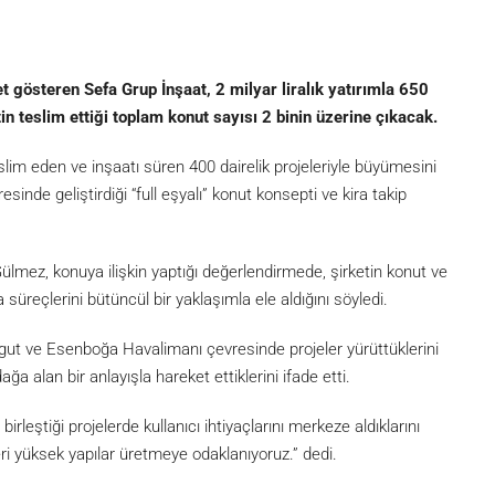
t gösteren Sefa Grup İnşaat, 2 milyar liralık yatırımla 650
etin teslim ettiği toplam konut sayısı 2 binin üzerine çıkacak.
lim eden ve inşaatı süren 400 dairelik projeleriyle büyümesini
inde geliştirdiği “full eşyalı” konut konsepti ve kira takip
mez, konuya ilişkin yaptığı değerlendirmede, şirketin konut ve
süreçlerini bütüncül bir yaklaşımla ele aldığını söyledi.
gut ve Esenboğa Havalimanı çevresinde projeler yürüttüklerini
ağa alan bir anlayışla hareket ettiklerini ifade etti.
rleştiği projelerde kullanıcı ihtiyaçlarını merkeze aldıklarını
 yüksek yapılar üretmeye odaklanıyoruz.” dedi.