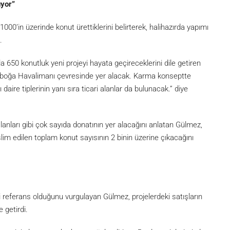
uyor”
1000’in üzerinde konut ürettiklerini belirterek, halihazırda yapımı
.
mla 650 konutluk yeni projeyi hayata geçireceklerini dile getiren
enboğa Havalimanı çevresinde yer alacak. Karma konseptte
daire tiplerinin yanı sıra ticari alanlar da bulunacak.” diye
lanları gibi çok sayıda donatının yer alacağını anlatan Gülmez,
im edilen toplam konut sayısının 2 binin üzerine çıkacağını
referans olduğunu vurgulayan Gülmez, projelerdeki satışların
 getirdi.