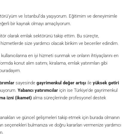
itörü’yüm ve İstanbul’da yaşıyorum. Eğitimim ve deneyimimle
eğerli bir kaynak olmayı amaçlıyorum.
itör olarak emlak sektörünü takip ettim. Bu süreçte,
metlerde size yardımcı olacak birikim ve beceriler edindim.
lanıcılarına en iyi hizmeti sunmak ve onların ihtiyaçlarını en
formda konut alım satımı, kiralama, emlak yatırımları gibi
 buradayım.
tırımlar
sayesinde
gayrimenkul değer artışı
ile
yüksek getiri
unuyorum.
Yabancı yatırımcılar
için ise Türkiye’de gayrimenkul
ma izni (ikamet)
alma süreçlerinde profesyonel destek
akları ve güncel gelişmeleri takip etmek için burada olmanın
ygun seçenekleri bulmanıza ve doğru kararları vermenize yardımcı
m.