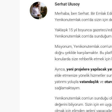
Serhat Ulusoy
Merhaba, ben Serhat. Bir Emlak Ed
Yenikonutemlak.com’da sizin için d
Yaklaşık 15 yıl boyunca gazeteci/ed
Yenikonutemlak.com’da sunduğum hiz
Misyonum, Yenikonutemlak.com’un kul
doğru şekilde karşılamaktır. Bu plat
konularda size rehberlik etmek için
Ayrıca,
yeni projelere yapılacak ya
elde etmenize yönelik hizmetler s
yatırımı yoluyla
vatandaşlık
ve
otur
sağlamaktayım.
Yenikonutemlak.com’un sunduğu olan
değerini biliyorum. Sizin için en u
olmak için elimden geleni yapacağı