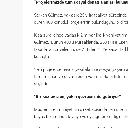
“Projelerimizde tüm sosyal donatı alanları bulun
Serkan Gülmez, yaklaşık 25 yıllık faaliyet sürecinde 
süren 400 konutluk projelerinin bulunduğunu bildirdi
Kısa süre içinde yaklaşık 2 milyar liralık yeni yatırı
Gülmez, “Bunun 400’ü Pursaklar’da, 250’si ise Es
tasarlanan projelerimizde 2+1’den 4+1’e kadar farklı 
konuştu.
Yeni projelerde havuz, yeşil alan ve sosyal yaşam a
tamamlanan ve devam eden yatırımlarla birlikte tesl
söyledi.
“Bir kez ev alan, yakın çevresini de getiriyor”
Müşteri memnuniyetinin şirket açısından en önemli 
büyük bölümünün tavsiye yoluyla gerçekleştiğini dile