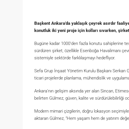
Başkent Ankara’da yaklaşık çeyrek asırdır faaliye
konutluk iki yeni proje için kolları sıvarken, şirk
Bugüne kadar 1000’den fazla konutu sahiplerine tes
sürdüren şirket, özellikle Esenboğa Havalimanı çevres
sistemiyle sektörde farklılaşmayı hedefliyor.
Sefa Grup İnşaat Yönetim Kurulu Başkanı Serkan Gül
ticari projelerde planlama, mühendislik ve uygulama 
Ankara’nın gelişim aksında yer alan Sincan, Etimes
belirten Gülmez, güven, kalite ve sürdürülebilirliği od
Modern mimari çizgilerin, doğru lokasyon seçimiyle bi
aktaran Gülmez, “Hem yaşam hem de yatırım değeri