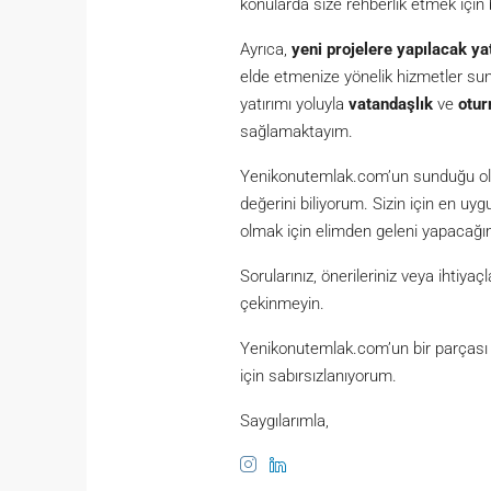
konularda size rehberlik etmek için
Ayrıca,
yeni projelere yapılacak ya
elde etmenize yönelik hizmetler s
yatırımı yoluyla
vatandaşlık
ve
otur
sağlamaktayım.
Yenikonutemlak.com’un sunduğu olan
değerini biliyorum. Sizin için en u
olmak için elimden geleni yapacağı
Sorularınız, önerileriniz veya ihtiy
çekinmeyin.
Yenikonutemlak.com’un bir parçası o
için sabırsızlanıyorum.
Saygılarımla,