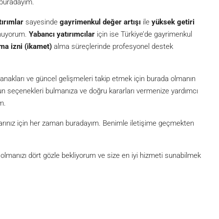
 buradayım.
tırımlar
sayesinde
gayrimenkul değer artışı
ile
yüksek getiri
unuyorum.
Yabancı yatırımcılar
için ise Türkiye’de gayrimenkul
ma izni (ikamet)
alma süreçlerinde profesyonel destek
akları ve güncel gelişmeleri takip etmek için burada olmanın
ygun seçenekleri bulmanıza ve doğru kararları vermenize yardımcı
m.
açlarınız için her zaman buradayım. Benimle iletişime geçmekten
lmanızı dört gözle bekliyorum ve size en iyi hizmeti sunabilmek