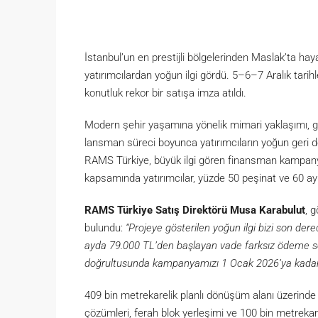
İstanbul’un en prestijli bölgelerinden Maslak’ta hay
yatırımcılardan yoğun ilgi gördü. 5–6–7 Aralık tari
konutluk rekor bir satışa imza atıldı.
Modern şehir yaşamına yönelik mimari yaklaşımı, gü
lansman süreci boyunca yatırımcıların yoğun geri dö
RAMS Türkiye, büyük ilgi gören finansman kampany
kapsamında yatırımcılar, yüzde 50 peşinat ve 60 ay 
RAMS Türkiye Satış Direktörü Musa Karabulut
, 
bulundu:
“Projeye gösterilen yoğun ilgi bizi son de
ayda 79.000 TL’den başlayan vade farksız ödeme seçe
doğrultusunda kampanyamızı 1 Ocak 2026’ya kadar 
409 bin metrekarelik planlı dönüşüm alanı üzerind
çözümleri, ferah blok yerleşimi ve 100 bin metrekar