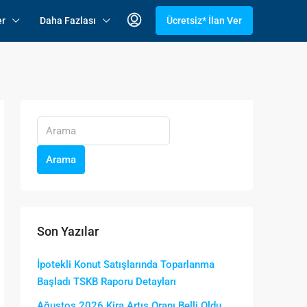
er
Daha Fazlası
Ücretsiz* İlan Ver
Arama
Son Yazılar
İpotekli Konut Satışlarında Toparlanma
Başladı TSKB Raporu Detayları
Ağustos 2026 Kira Artış Oranı Belli Oldu