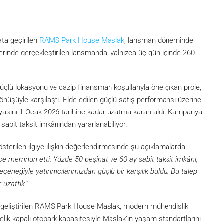
ata geçirilen
RAMS Park House Maslak
, lansman döneminde
hlerinde gerçekleştirilen lansmanda, yalnızca üç gün içinde 260
çlü lokasyonu ve cazip finansman koşullarıyla öne çıkan proje,
nüşüyle karşılaştı. Elde edilen güçlü satış performansı üzerine
asını 1 Ocak 2026 tarihine kadar uzatma kararı aldı. Kampanya
sabit taksit imkânından yararlanabiliyor.
gösterilen ilgiye ilişkin değerlendirmesinde şu açıklamalarda
rece memnun etti. Yüzde 50 peşinat ve 60 ay sabit taksit imkânı,
neğiyle yatırımcılarımızdan güçlü bir karşılık buldu. Bu talep
uzattık.”
e geliştirilen RAMS Park House Maslak, modern mühendislik
elik kapalı otopark kapasitesiyle Maslak’ın yaşam standartlarını