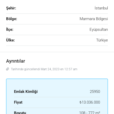
Şehir:
İstanbul
Bölge:
Marmara Bölgesi
İlçe:
Eyüpsultan
Ülke:
Türkiye
Ayrıntılar
Tarihinde güncellendi Mart 24, 2023 en 12:57 am
Emlak Kimliği
25950
Fiyat
₺13.036.000
Boyutu
108 - 772 m²