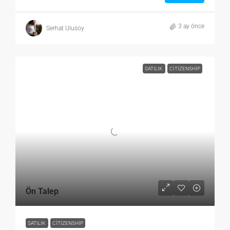
3 ay önce
Serhat Ulusoy
SATILIK
CITIZENSHIP
Ön Talep
SATILIK
CITIZENSHIP