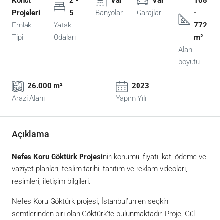
Konut
2 -
Var
Var
108
Projeleri
5
Banyolar
Garajlar
-
Emlak
Yatak
772
Tipi
Odaları
m²
Alan
boyutu
26.000 m²
2023
Arazi Alanı
Yapım Yılı
Açıklama
Nefes Koru Göktürk Projesi
nin konumu, fiyatı, kat, ödeme ve
vaziyet planları, teslim tarihi, tanıtım ve reklam videoları,
resimleri, iletişim bilgileri.
Nefes Koru Göktürk projesi, İstanbul’un en seçkin
semtlerinden biri olan Göktürk’te bulunmaktadır. Proje, Gül