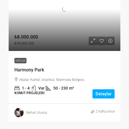
₺8.000.000
₺39.000.000
SATILIK
Harmony Park
Atalar, Kartal, İstanbul, Marmara Bölgesi,
1 - 4
Var
50 - 230
m²
KONUT PROJELERI
Detaylar
2 hafta önce
Serhat Ulusoy