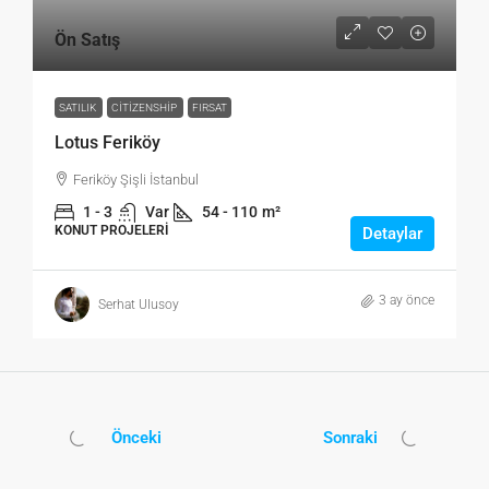
Ön Satış
SATILIK
CITIZENSHIP
FIRSAT
Lotus Feriköy
Feriköy Şişli İstanbul
1 - 3
Var
54 - 110
m²
KONUT PROJELERI
Detaylar
3 ay önce
Serhat Ulusoy
Önceki
Sonraki