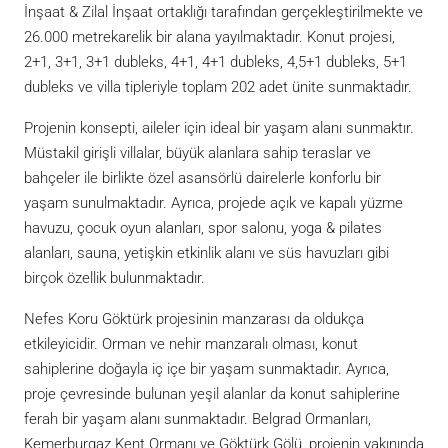
İnşaat & Zilal İnşaat ortaklığı tarafından gerçekleştirilmekte ve
26.000 metrekarelik bir alana yayılmaktadır. Konut projesi,
2+1, 3+1, 3+1 dubleks, 4+1, 4+1 dubleks, 4,5+1 dubleks, 5+1
dubleks ve villa tipleriyle toplam 202 adet ünite sunmaktadır.
Projenin konsepti, aileler için ideal bir yaşam alanı sunmaktır.
Müstakil girişli villalar, büyük alanlara sahip teraslar ve
bahçeler ile birlikte özel asansörlü dairelerle konforlu bir
yaşam sunulmaktadır. Ayrıca, projede açık ve kapalı yüzme
havuzu, çocuk oyun alanları, spor salonu, yoga & pilates
alanları, sauna, yetişkin etkinlik alanı ve süs havuzları gibi
birçok özellik bulunmaktadır.
Nefes Koru Göktürk projesinin manzarası da oldukça
etkileyicidir. Orman ve nehir manzaralı olması, konut
sahiplerine doğayla iç içe bir yaşam sunmaktadır. Ayrıca,
proje çevresinde bulunan yeşil alanlar da konut sahiplerine
ferah bir yaşam alanı sunmaktadır. Belgrad Ormanları,
Kemerburgaz Kent Ormanı ve Göktürk Gölü, projenin yakınında