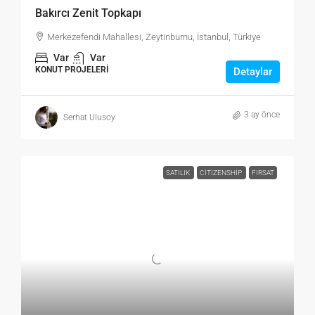
Bakırcı Zenit Topkapı
Merkezefendi Mahallesi, Zeytinburnu, İstanbul, Türkiye
Var
Var
KONUT PROJELERI
Detaylar
3 ay önce
Serhat Ulusoy
SATILIK
CITIZENSHIP
FIRSAT