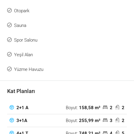
Otopark
Sauna
Spor Salonu
Yeşil Alan
Yüzme Havuzu
Kat Planları
Boyut:
158,58 m²
2
2
2+1 A
Boyut:
255,99 m²
3
2
3+1A
Boyut:
748,21 m²
4
5
4+1 T