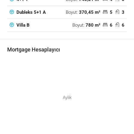
Boyut:
370,45 m²
5
3
Dubleks 5+1 A
Boyut:
780 m²
6
6
Villa B
Mortgage Hesaplayıcı
Aylık