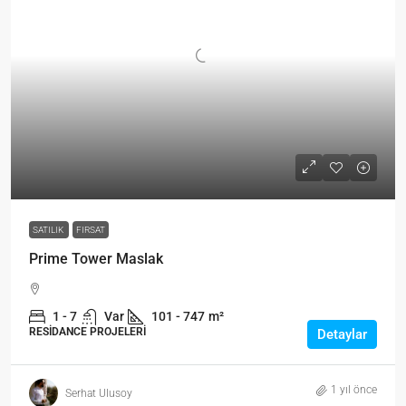
SATILIK
FIRSAT
Prime Tower Maslak
1 - 7
Var
101 - 747
m²
RESIDANCE PROJELERI
Detaylar
1 yıl önce
Serhat Ulusoy