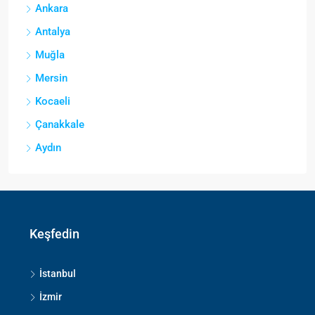
Ankara
Antalya
Muğla
Mersin
Kocaeli
Çanakkale
Aydın
Keşfedin
İstanbul
İzmir