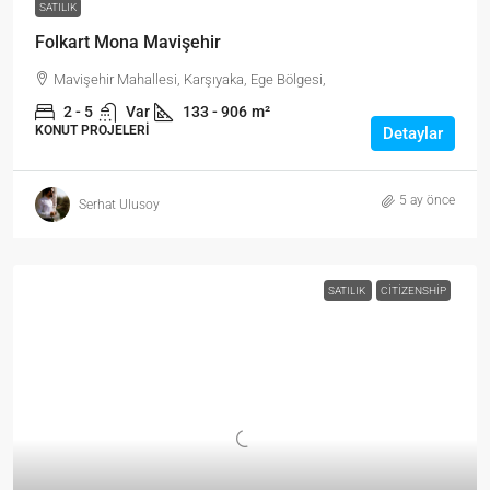
SATILIK
Folkart Mona Mavişehir
Mavişehir Mahallesi, Karşıyaka, Ege Bölgesi,
2 - 5
Var
133 - 906
m²
KONUT PROJELERI
Detaylar
5 ay önce
Serhat Ulusoy
SATILIK
CITIZENSHIP