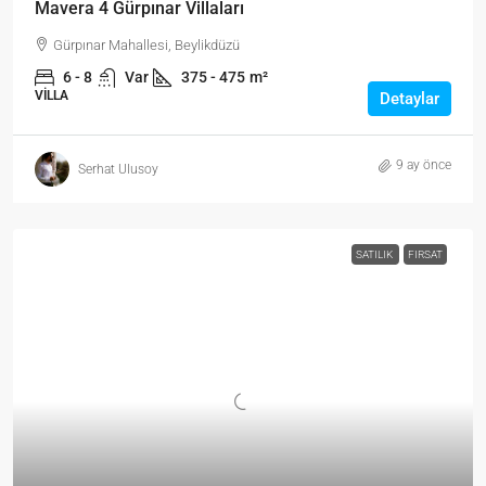
Mavera 4 Gürpınar Villaları
Gürpınar Mahallesi, Beylikdüzü
6 - 8
Var
375 - 475
m²
VILLA
Detaylar
9 ay önce
Serhat Ulusoy
SATILIK
FIRSAT