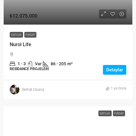
₺12.075.000
SATILIK
FIRSAT
Nurol Life
1 - 3
Var
86 - 205
m²
RESIDANCE PROJELERI
Detaylar
1 yıl önce
Serhat Ulusoy
SATILIK
FIRSAT