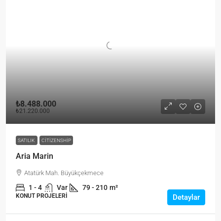
₺8.488.000
₺21.220.000
SATILIK
CITIZENSHIP
Aria Marin
Atatürk Mah. Büyükçekmece
1 - 4
Var
79 - 210
m²
KONUT PROJELERI
Detaylar