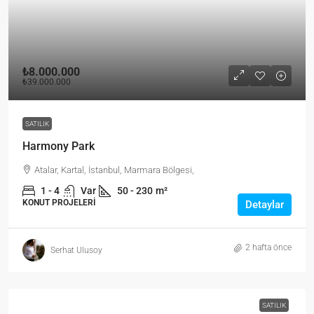
₺8.000.000
₺39.000.000
SATILIK
Harmony Park
Atalar, Kartal, İstanbul, Marmara Bölgesi,
1 - 4
Var
50 - 230
m²
KONUT PROJELERI
Detaylar
2 hafta önce
Serhat Ulusoy
SATILIK