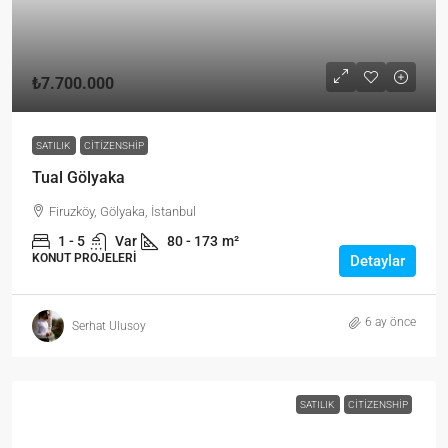
₺7.700.000
SATILIK
CITIZENSHIP
Tual Gölyaka
Firuzköy, Gölyaka, İstanbul
1 - 5
Var
80 - 173
m²
KONUT PROJELERI
Detaylar
6 ay önce
Serhat Ulusoy
SATILIK
CITIZENSHIP