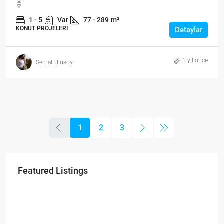
1 - 5
Var
77 - 289
m²
KONUT PROJELERI
Detaylar
1 yıl önce
Serhat Ulusoy
1
2
3
Featured Listings