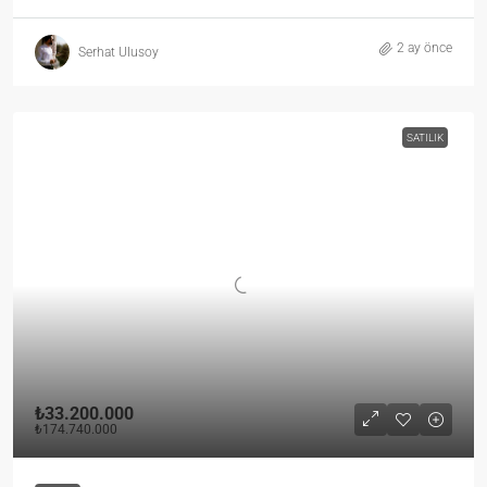
2 ay önce
Serhat Ulusoy
SATILIK
₺33.200.000
₺174.740.000