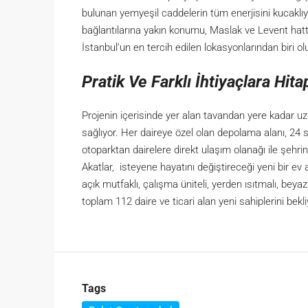
bulunan yemyeşil caddelerin tüm enerjisini kucakl
bağlantılarına yakın konumu, Maslak ve Levent hattı
İstanbul’un en tercih edilen lokasyonlarından biri ol
Pratik Ve Farklı İhtiyaçlara Hit
Projenin içerisinde yer alan tavandan yere kadar 
sağlıyor. Her daireye özel olan depolama alanı, 24 saa
otoparktan dairelere direkt ulaşım olanağı ile şehr
Akatlar, isteyene hayatını değiştireceği yeni bir e
açık mutfaklı, çalışma üniteli, yerden ısıtmalı, beya
toplam 112 daire ve ticari alan yeni sahiplerini bekli
Tags