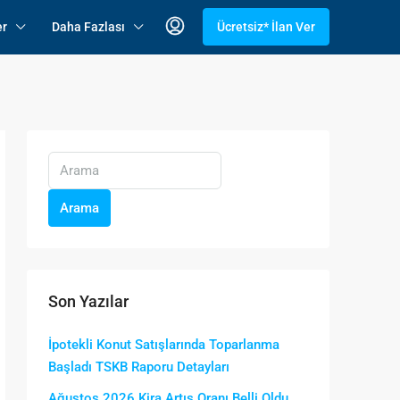
er
Daha Fazlası
Ücretsiz* İlan Ver
Arama
Son Yazılar
İpotekli Konut Satışlarında Toparlanma
Başladı TSKB Raporu Detayları
Ağustos 2026 Kira Artış Oranı Belli Oldu