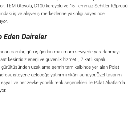
ıyor. TEM Otoyolu, D100 karayolu ve 15 Temmuz Şehitler Köprüsü
ndaki iş ve alışveriş merkezlerine yakınlığı sayesinde
uyor.
ap Eden Daireler
uzanan camlar, gün ışığından maximum seviyede yararlanmayı
t kesintisiz enerji ve güvenlik hizmeti , 7 katlı kapalı
in gürültüsünden uzak ama şehrin tam kalbinde yer alan Polat
v adresi, isteyene geleceğe yatırım imkânı sunuyor.Özel tasarım
z eşyalı ve her zevke yönelik renk seçenekleri ile Polat Akatlar’da
yor.