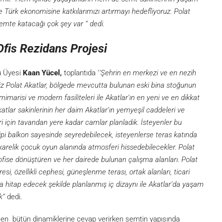
e Türk ekonomisine katkılarımızı artırmayı hedefliyoruz. Polat
semte katacağı çok şey var ‘’ dedi.
fis Rezidans Projesi
u Üyesi
Kaan Yücel,
toplantıda ‘
’Şehrin en merkezi ve en nezih
miz Polat Akatlar, bölgede mevcutta bulunan eski bina stoğunun
 mimarisi ve modern fasiliteleri ile Akatlar’ın en yeni ve en dikkat
Akatlar sakinlerinin her daim Akatlar’ın yemyeşil caddeleri ve
ri için tavandan yere kadar camlar planladık. İsteyenler bu
ipi balkon sayesinde seyredebilecek, isteyenlerse teras katında
arelik çocuk oyun alanında atmosferi hissedebilecekler. Polat
ı ofise dönüştüren ve her dairede bulunan çalışma alanları. Polat
si, özellikli cephesi, güneşlenme terası, ortak alanları, ticari
lara hitap edecek şekilde planlanmış iç dizaynı ile Akatlar’da yaşam
’’
dedi.
işen bütün dinamiklerine cevap verirken semtin yapısında