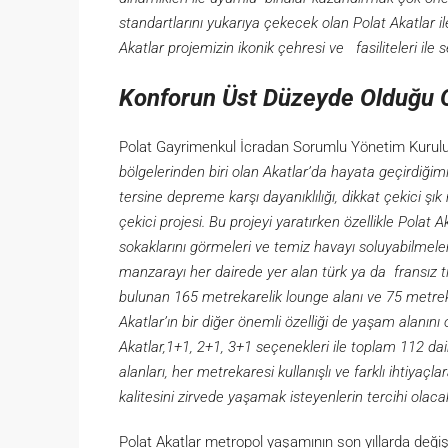
standartlarını yukarıya çekecek olan Polat Akatlar il
Akatlar projemizin ikonik çehresi ve fasiliteleri ile 
Konforun Üst Düzeyde Olduğu O
Polat Gayrimenkul İcradan Sorumlu Yönetim Kurul
bölgelerinden biri olan Akatlar’da hayata geçirdiği
tersine depreme karşı dayanıklılığı, dikkat çekici şık
çekici projesi. Bu projeyi yaratırken özellikle Polat 
sokaklarını görmeleri ve temiz havayı soluyabilmele
manzarayı her dairede yer alan türk ya da fransız t
bulunan 165 metrekarelik lounge alanı ve 75 metrek
Akatlar’ın bir diğer önemli özelliği de yaşam alanın
Akatlar,1+1, 2+1, 3+1 seçenekleri ile toplam 112 daire
alanları, her metrekaresi kullanışlı ve farklı ihtiyaç
kalitesini zirvede yaşamak isteyenlerin tercihi olacak
Polat Akatlar metropol yaşamının son yıllarda değ