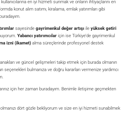
lanıcılarına en iyi hizmeti sunmak ve onların ihtiyaçlarını en
formda konut alım satımı, kiralama, emlak yatırımları gibi
 buradayım.
tırımlar
sayesinde
gayrimenkul değer artışı
ile
yüksek getiri
unuyorum.
Yabancı yatırımcılar
için ise Türkiye’de gayrimenkul
ma izni (ikamet)
alma süreçlerinde profesyonel destek
akları ve güncel gelişmeleri takip etmek için burada olmanın
ygun seçenekleri bulmanıza ve doğru kararları vermenize yardımcı
m.
açlarınız için her zaman buradayım. Benimle iletişime geçmekten
lmanızı dört gözle bekliyorum ve size en iyi hizmeti sunabilmek