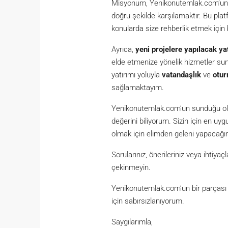
Misyonum, Yenikonutemlak.com’un kul
doğru şekilde karşılamaktır. Bu plat
konularda size rehberlik etmek için
Ayrıca,
yeni projelere yapılacak ya
elde etmenize yönelik hizmetler s
yatırımı yoluyla
vatandaşlık
ve
otur
sağlamaktayım.
Yenikonutemlak.com’un sunduğu olan
değerini biliyorum. Sizin için en u
olmak için elimden geleni yapacağı
Sorularınız, önerileriniz veya ihtiy
çekinmeyin.
Yenikonutemlak.com’un bir parçası o
için sabırsızlanıyorum.
Saygılarımla,