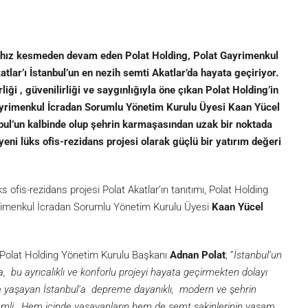
a hız kesmeden devam eden Polat Holding, Polat Gayrimenkul
tlar’ı İstanbul’un en nezih semti Akatlar’da hayata geçiriyor.
rliği , güvenilirliği ve saygınlığıyla öne çıkan Polat Holding’in
yrimenkul İcradan Sorumlu Yönetim Kurulu Üyesi Kaan Yücel
tanbul’un kalbinde olup şehrin karmaşasından uzak bir noktada
ni lüks ofis-rezidans projesi olarak güçlü bir yatırım değeri
 ofis-rezidans projesi Polat Akatlar’ın tanıtımı, Polat Holding
imenkul İcradan Sorumlu Yönetim Kurulu Üyesi
Kaan Yücel
a Polat Holding Yönetim Kurulu Başkanı
Adnan Polat
; ”
İstanbul’un
bu ayrıcalıklı ve konforlu projeyi hayata geçirmekten dolayı
nda yaşayan İstanbul’a depreme dayanıklı, modern ve şehrin
emli. Hem içinde yaşayanların hem de semt sakinlerinin yaşam