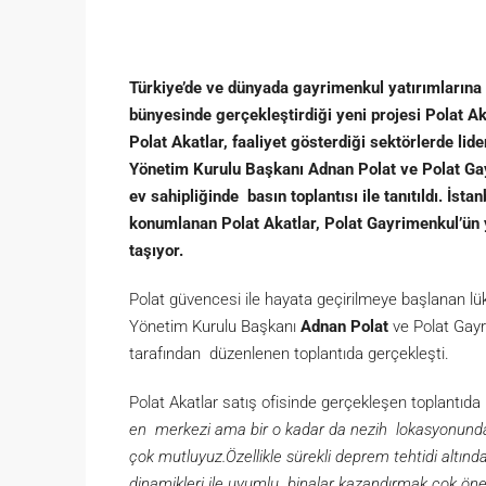
Türkiye’de ve dünyada gayrimenkul yatırımların
bünyesinde gerçekleştirdiği yeni projesi Polat Aka
Polat Akatlar, faaliyet gösterdiği sektörlerde lide
Yönetim Kurulu Başkanı Adnan Polat ve Polat Ga
ev sahipliğinde basın toplantısı ile tanıtıldı. İs
konumlanan Polat Akatlar, Polat Gayrimenkul’ün ye
taşıyor.
Polat güvencesi ile hayata geçirilmeye başlanan lüks
Yönetim Kurulu Başkanı
Adnan Polat
ve Polat Gayr
tarafından düzenlenen toplantıda gerçekleşti.
Polat Akatlar satış ofisinde gerçekleşen toplantıd
en merkezi ama bir o kadar da nezih lokasyonunda, 
çok mutluyuz.Özellikle sürekli deprem tehtidi altı
dinamikleri ile uyumlu binalar kazandırmak çok ön