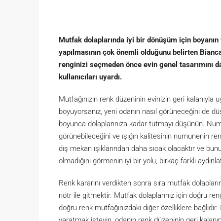
Mutfak dolaplarında iyi bir dönüşüm için boyanı
yapılmasının çok önemli olduğunu belirten Bianc
renginizi seçmeden önce evin genel tasarımını 
kullanıcıları uyardı.
Mutfağınızın renk düzeninin evinizin geri kalanıyla
boyuyorsanız, yeni odanın nasıl görüneceğini de düş
boyunca dolaplarınıza kadar tutmayı düşünün. Numu
görünebileceğini ve ışığın kalitesinin numunenin re
dış mekan ışıklarından daha sıcak olacaktır ve bunu
olmadığını görmenin iyi bir yolu, birkaç farklı aydı
Renk kararını verdikten sonra sıra mutfak dolapların
nötr ile gitmektir. Mutfak dolaplarınız için doğru r
doğru renk mutfağınızdaki diğer özelliklere bağlıdır
yaratmak isteyin, odanın renk düzeninin geri kalan