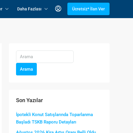
er
Daha Fazlası
Ücretsiz* İlan Ver
Arama
Son Yazılar
İpotekli Konut Satışlarında Toparlanma
Başladı TSKB Raporu Detayları
Ağustos 2026 Kira Artış Oranı Belli Oldu