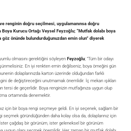
n ve renginin doğru seçilmesi, uygulamanınsa doğru
a Boya Kurucu Ortağı Veysel Feyzoğlu; “Mutfak dolabı boya
da göz önünde bulundurduğunuzdan emin olun” diyerek
 uyumlu olmasını gerektiğini söyleyen
Feyzoğlu
; “Tüm bir odayı
ünmelisiniz. En iyi renkten emin değilseniz, boya örneğini gün
nenin dolaplarınızda karton üzerinde olduğundan farklı
ngini de değiştireceğini unutmamak önemlidir. İç mekan ışıkları
n tersi de geçerlidir. Boya renginizin mutfağınıza uygun olup
nlatma ortamında denemektir.
ız için bir boya rengi seçmeye geldi. En iyi seçenek, sağlam bir
engi seçmek göründüğünden daha kolay olsa da, dolaplarınız için
. İster çağdaş bir görünüm, ister geleneksel bir görünüm
ına uygun olanı seçmek önemlidir. Her zaman bir mutfak dolabı