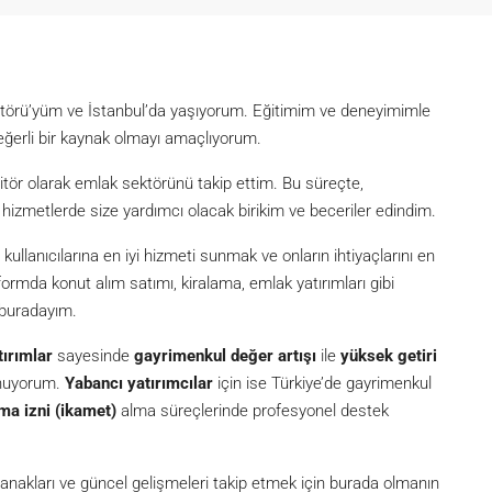
itörü’yüm ve İstanbul’da yaşıyorum. Eğitimim ve deneyimimle
eğerli bir kaynak olmayı amaçlıyorum.
itör olarak emlak sektörünü takip ettim. Bu süreçte,
metlerde size yardımcı olacak birikim ve beceriler edindim.
lanıcılarına en iyi hizmeti sunmak ve onların ihtiyaçlarını en
formda konut alım satımı, kiralama, emlak yatırımları gibi
 buradayım.
tırımlar
sayesinde
gayrimenkul değer artışı
ile
yüksek getiri
unuyorum.
Yabancı yatırımcılar
için ise Türkiye’de gayrimenkul
ma izni (ikamet)
alma süreçlerinde profesyonel destek
akları ve güncel gelişmeleri takip etmek için burada olmanın