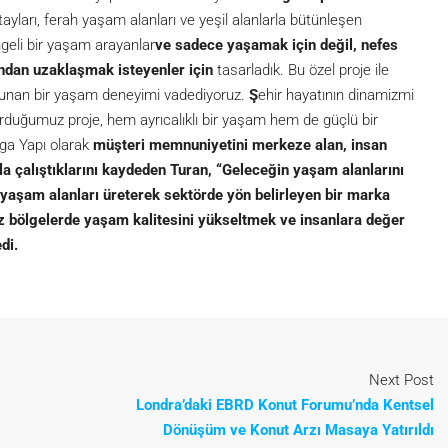
yları, ferah yaşam alanları ve yeşil alanlarla bütünleşen
geli bir yaşam arayanlar
ve sadece yaşamak için değil, nefes
ndan uzaklaşmak isteyenler için
tasarladık. Bu özel proje ile
lunan bir yaşam deneyimi vadediyoruz.
Ş
ehir hayatının dinamizmi
şturduğumuz proje, hem ayrıcalıklı bir yaşam hem de güçlü bir
ega Yapı olarak
müşteri memnuniyetini merkeze alan, insan
la çalıştıklarını kaydeden Turan, “Geleceğin yaşam alanlarını
ik yaşam alanları üreterek sektörde yön belirleyen bir marka
 bölgelerde yaşam kalitesini yükseltmek ve insanlara değer
di.
Next Post
Londra’daki EBRD Konut Forumu’nda Kentsel
Dönüşüm ve Konut Arzı Masaya Yatırıldı