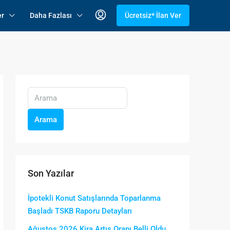
er
Daha Fazlası
Ücretsiz* İlan Ver
Arama
Son Yazılar
İpotekli Konut Satışlarında Toparlanma
Başladı TSKB Raporu Detayları
Ağustos 2026 Kira Artış Oranı Belli Oldu