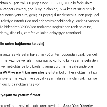
ktan oluşan Yalı360 projesinde 1+1, 2+1, 3+1 gibi farklı daire
ık otopark imkânı, çocuk oyun alanları, 7/24 kesintisiz güvenlik
 saunanın yanı sıra, geniş bir peyzaj düzenlemesi sunan proje; göl
ireleriyle İstanbul’da nadir deneyimlenebilecek yüksek bir yaşam
ile birleştiren Yalı360’da malzeme seçiminden renk paletine,
ay; dinginlik, zarafet ve kalite anlayışıyla tasarlandı.
ile şehre bağlanma kolaylığı
göl manzarasıyla şehir hayatının yoğun temposundan uzak, dengeli
ının merkezinde yer alan konumuyla, konforlu bir yaşama şehirden
 ve metrobüs ve E-5 bağlantılarına yürüme mesafesinde olan
rya AVM’ye ise 4 km mesafesiyle
İstanbul’un her noktasına hızlı
alışveriş merkezleri ve sosyal yaşam alanlarına olan yakınlığı ise
güçlü bir noktaya taşıyor.
 yaşam ve yatırım fırsatı”
ında teslim etmeyi planladıklarını kaydeden
Sega Yapı Yönetim