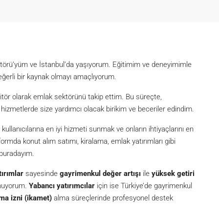
itörü’yüm ve İstanbul’da yaşıyorum. Eğitimim ve deneyimimle
eğerli bir kaynak olmayı amaçlıyorum.
itör olarak emlak sektörünü takip ettim. Bu süreçte,
metlerde size yardımcı olacak birikim ve beceriler edindim.
lanıcılarına en iyi hizmeti sunmak ve onların ihtiyaçlarını en
formda konut alım satımı, kiralama, emlak yatırımları gibi
 buradayım.
tırımlar
sayesinde
gayrimenkul değer artışı
ile
yüksek getiri
unuyorum.
Yabancı yatırımcılar
için ise Türkiye’de gayrimenkul
ma izni (ikamet)
alma süreçlerinde profesyonel destek