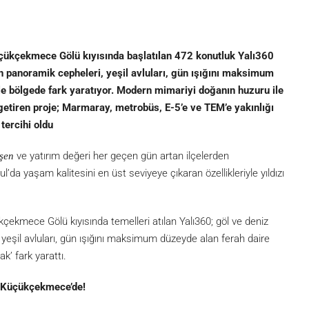
üçükçekmece Gölü kıyısında başlatılan 472 konutluk Yalı360
n panoramik cepheleri, yeşil avluları, gün ışığını maksimum
ile bölgede fark yaratıyor. Modern mimariyi doğanın huzuru ile
 getiren proje; Marmaray, metrobüs, E-5’e ve TEM’e yakınlığı
tercihi oldu
ve yatırım değeri her geçen gün artan ilçelerden
işen
’da yaşam kalitesini en üst seviyeye çıkaran özellikleriyle yıldızı
çekmece Gölü kıyısında temelleri atılan Yalı360; göl ve deniz
eşil avluları, gün ışığını maksimum düzeyde alan ferah daire
ak’ fark yarattı.
ı Küçükçekmece’de!