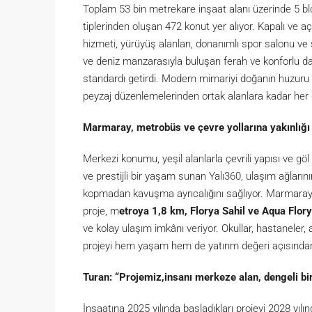
Toplam 53 bin metrekare inşaat alanı üzerinde 5 blo
tiplerinden oluşan 472 konut yer alıyor. Kapalı ve aç
hizmeti, yürüyüş alanları, donanımlı spor salonu ve
ve deniz manzarasıyla buluşan ferah ve konforlu da
standardı getirdi. Modern mimariyi doğanın huzuru 
peyzaj düzenlemelerinden ortak alanlara kadar her det
Marmaray, metrobüs ve çevre yollarına yakınlığı 
Merkezi konumu, yeşil alanlarla çevrili yapısı ve 
ve prestijli bir yaşam sunan Yalı360, ulaşım ağlar
kopmadan kavuşma ayrıcalığını sağlıyor. Marmaray
proje, m
etroya 1,8 km, Florya Sahil ve Aqua Flo
ve kolay ulaşım imkânı veriyor. Okullar, hastaneler, 
projeyi hem yaşam hem de yatırım değeri açısından 
Turan:
“Projemiz,insanı merkeze alan, dengeli bir
İnşaatına 2025 yılında başladıkları projeyi 2028 yıl