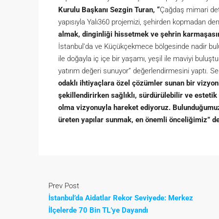
Kurulu Başkanı Sezgin Turan, “
Çağdaş mimari deta
yapısıyla Yalı360 projemizi, şehirden kopmadan den
almak, dinginliği hissetmek ve şehrin karmaşası
İstanbul’da ve Küçükçekmece bölgesinde nadir bu
ile doğayla iç içe bir yaşamı, yeşil ile maviyi bulu
yatırım değeri sunuyor” değerlendirmesini yaptı. S
odaklı ihtiyaçlara özel çözümler sunan bir vizyon
şekillendirirken sağlıklı, sürdürülebilir ve estet
olma vizyonuyla hareket ediyoruz. Bulunduğumuz
üreten yapılar sunmak, en önemli önceliğimiz” de
Prev Post
İstanbul’da Aidatlar Rekor Seviyede: Merkez
İlçelerde 70 Bin TL’ye Dayandı