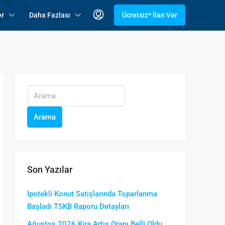
er
Daha Fazlası
Ücretsiz* İlan Ver
Arama
Son Yazılar
İpotekli Konut Satışlarında Toparlanma
Başladı TSKB Raporu Detayları
Ağustos 2026 Kira Artış Oranı Belli Oldu