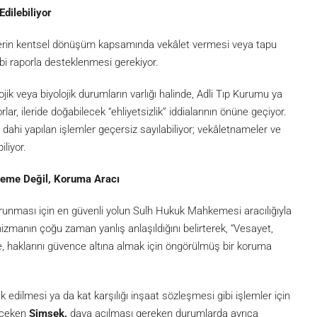
Edilebiliyor
iklerin kentsel dönüşüm kapsamında vekâlet vermesi veya tapu
bbi raporla desteklenmesi gerekiyor.
lojik veya biyolojik durumların varlığı halinde, Adli Tıp Kurumu ya
ar, ileride doğabilecek “ehliyetsizlik” iddialarının önüne geçiyor.
a dahi yapılan işlemler geçersiz sayılabiliyor; vekâletnameler ve
iliyor.
leme Değil, Koruma Aracı
runması için en güvenli yolun Sulh Hukuk Mahkemesi aracılığıyla
izmanın çoğu zaman yanlış anlaşıldığını belirterek, “Vesayet,
ine, haklarını güvence altına almak için öngörülmüş bir koruma
k edilmesi ya da kat karşılığı inşaat sözleşmesi gibi işlemler için
 çeken
Şimşek,
dava açılması gereken durumlarda ayrıca