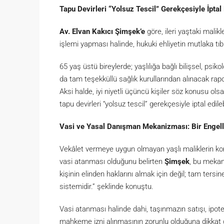
Tapu Devirleri “Yolsuz Tescil” Gerekçesiyle İptal 
Av. Elvan Kakıcı Şimşek’e
göre, ileri yaştaki mal
işlemi yapması halinde, hukuki ehliyetin mutlaka tı
65 yaş üstü bireylerde; yaşlılığa bağlı bilişsel, psiko
da tam teşekküllü sağlık kurullarından alınacak raporl
Aksi halde, iyi niyetli üçüncü kişiler söz konusu ols
tapu devirleri “yolsuz tescil” gerekçesiyle iptal edileb
Vasi ve Yasal Danışman Mekanizması: Bir Engel
Vekâlet vermeye uygun olmayan yaşlı maliklerin ko
vasi atanması olduğunu belirten
Şimşek
, bu mekan
kişinin elinden haklarını almak için değil; tam ters
sistemidir.” şeklinde konuştu.
Vasi atanması halinde dahi, taşınmazın satışı, ipote
mahkeme izni alınmasının zorunlu olduğuna dikkat