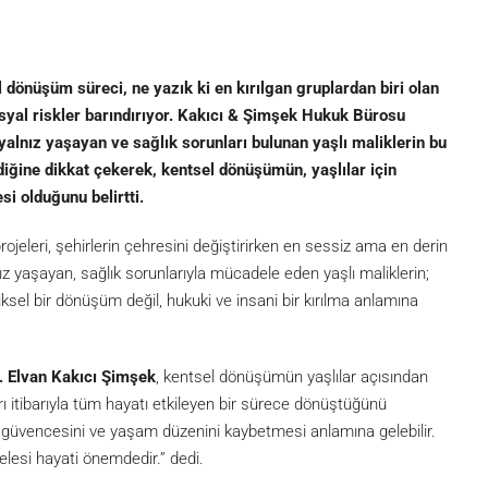
 dönüşüm süreci, ne yazık ki en kırılgan gruplardan biri olan
osyal riskler barındırıyor. Kakıcı & Şimşek Hukuk Bürosu
yalnız yaşayan ve sağlık sorunları bulunan yaşlı maliklerin bu
ğine dikkat çekerek, kentsel dönüşümün, yaşlılar için
si olduğunu belirtti.
ojeleri, şehirlerin çehresini değiştirirken en sessiz ama en derin
ız yaşayan, sağlık sorunlarıyla mücadele eden yaşlı maliklerin;
iziksel bir dönüşüm değil, hukuki ve insani bir kırılma anlamına
 Elvan Kakıcı Şimşek
, kentsel dönüşümün yaşlılar açısından
 itibarıyla tüm hayatı etkileyen bir sürece dönüştüğünü
ini, güvencesini ve yaşam düzenini kaybetmesi anlamına gelebilir.
esi hayati önemdedir.” dedi.