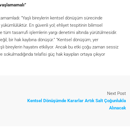
avaşlamamalı”
 tamamladı: “Yaşlı bireylerin kentsel dönüşüm sürecinde
ükümlülüktür. En güvenli yol; ehliyet tespitinin bilimsel
ve tüm tasarrufi işlemlerin yargı denetimi altında yürütülmesidir.
değil, bir hak kaybına dönüşür.” “Kentsel dönüşüm, yer
şlı bireylerin hayatını etkiliyor. Ancak bu etki çoğu zaman sessiz
sokulmadığında telafisi güç hak kayıpları ortaya çıkıyor
Next Post
Kentsel Dönüşümde Kararlar Artık Salt Çoğunlukla
Alınacak