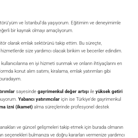
itörü’yüm ve İstanbul’da yaşıyorum. Eğitimim ve deneyimimle
eğerli bir kaynak olmayı amaçlıyorum.
itör olarak emlak sektörünü takip ettim. Bu süreçte,
metlerde size yardımcı olacak birikim ve beceriler edindim.
lanıcılarına en iyi hizmeti sunmak ve onların ihtiyaçlarını en
formda konut alım satımı, kiralama, emlak yatırımları gibi
 buradayım.
tırımlar
sayesinde
gayrimenkul değer artışı
ile
yüksek getiri
unuyorum.
Yabancı yatırımcılar
için ise Türkiye’de gayrimenkul
ma izni (ikamet)
alma süreçlerinde profesyonel destek
akları ve güncel gelişmeleri takip etmek için burada olmanın
ygun seçenekleri bulmanıza ve doğru kararları vermenize yardımcı