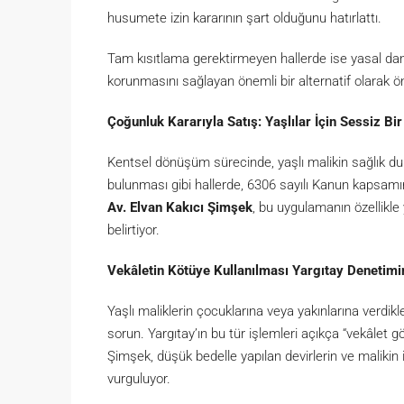
husumete izin kararının şart olduğunu hatırlattı.
Tam kısıtlama gerektirmeyen hallerde ise yasal dan
korunmasını sağlayan önemli bir alternatif olarak ön
Çoğunluk Kararıyla Satış: Yaşlılar İçin Sessiz Bir
Kentsel dönüşüm sürecinde, yaşlı malikin sağlık
bulunması gibi hallerde, 6306 sayılı Kanun kapsamın
Av. Elvan Kakıcı Şimşek
, bu uygulamanın özellikle
belirtiyor.
Vekâletin Kötüye Kullanılması Yargıtay Denetimi
Yaşlı maliklerin çocuklarına veya yakınlarına verdikl
sorun. Yargıtay’ın bu tür işlemleri açıkça “vekâlet gö
Şimşek, düşük bedelle yapılan devirlerin ve malikin ir
vurguluyor.