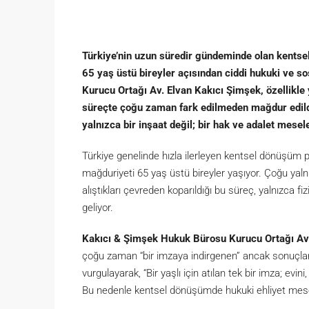
Türkiye’nin uzun süredir gündeminde olan kentsel
65 yaş üstü bireyler açısından ciddi hukuki ve s
Kurucu Ortağı Av. Elvan Kakıcı Şimşek, özellikle 
süreçte çoğu zaman fark edilmeden mağdur edildi
yalnızca bir inşaat değil; bir hak ve adalet mesele
Türkiye genelinde hızla ilerleyen kentsel dönüşüm pr
mağduriyeti 65 yaş üstü bireyler yaşıyor. Çoğu yaln
alıştıkları çevreden koparıldığı bu süreç, yalnızca f
geliyor.
Kakıcı & Şimşek Hukuk Bürosu Kurucu Ortağı Av.
çoğu zaman “bir imzaya indirgenen” ancak sonuçları
vurgulayarak, “Bir yaşlı için atılan tek bir imza; ev
Bu nedenle kentsel dönüşümde hukuki ehliyet mesel