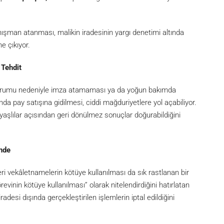
ışman atanması, malikin iradesinin yargı denetimi altında
e çıkıyor.
 Tehdit
 durumu nedeniyle imza atamaması ya da yoğun bakımda
da pay satışına gidilmesi, ciddi mağduriyetlere yol açabiliyor.
 yaşlılar açısından geri dönülmez sonuçlar doğurabildiğini
nde
eri vekâletnamelerin kötüye kullanılması da sık rastlanan bir
revinin kötüye kullanılması” olarak nitelendirdiğini hatırlatan
adesi dışında gerçekleştirilen işlemlerin iptal edildiğini