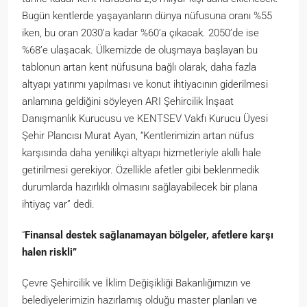
Bugün kentlerde yaşayanların dünya nüfusuna oranı %55
iken, bu oran 2030’a kadar %60’a çıkacak. 2050’de ise
%68’e ulaşacak. Ülkemizde de oluşmaya başlayan bu
tablonun artan kent nüfusuna bağlı olarak, daha fazla
altyapı yatırımı yapılması ve konut ihtiyacının giderilmesi
anlamına geldiğini söyleyen ARI Şehircilik İnşaat
Danışmanlık Kurucusu ve KENTSEV Vakfı Kurucu Üyesi
Şehir Plancısı Murat Ayan, “Kentlerimizin artan nüfus
karşısında daha yenilikçi altyapı hizmetleriyle akıllı hale
getirilmesi gerekiyor. Özellikle afetler gibi beklenmedik
durumlarda hazırlıklı olmasını sağlayabilecek bir plana
ihtiyaç var” dedi.
“
Finansal destek sağlanamayan b
ö
lgeler, afetlere karşı
halen riskli”
Çevre Şehircilik ve İklim Değişikliği Bakanlığımızın ve
belediyelerimizin hazırlamış olduğu master planları ve