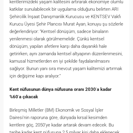
kentlerimizdeki yaşam kalitesini artırarak ekonomiye olumlu
katkılar sunulabilecek bir uygulama olduğunu belirten ARI
Şehircilik İnşaat Danışmanlık Kurucusu ve KENTSEV Vakfı
Kurucu Üyesi Şehir Plancısı Murat Ayan, konuyu şu sözlerle
değerlendiriyor: “Kentsel dönüşüm, sadece binaların
yenilenmesi olarak görülmemelidir. Çünkü kentsel
dönüşüm, yapıları afetlere karşı daha dayanıklı hale
getirirken, aynı zamanda kentsel altyapının düzenlenmesini,
kamusal hizmetlerden en iyi şekilde faydalanılmasını
sağlıyor. Bunun yanı sıra mevcut yaşam kalitemizi artırmak
için değişime kapı aralıyor.”
Kent n
üfusunun dünya nüfusuna oranı 2030
’
a kadar
%60
’
a çıkacak
Birleşmiş Milletler (BM) Ekonomik ve Sosyal İşler
Dairesi’nin raporuna göre, dünyada kırsal kesimden
kentlere göç, 2050’ye kadar artarak devam edecek. Bu
tarihe kadar kent nüfusuna 2,5 milyar kişi daha eklenecek.