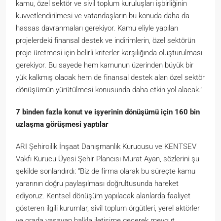
kamu, özel sektör ve sivil toplum kuruluşları işbirliğinin
kuvvetlendirilmesi ve vatandaşların bu konuda daha da
hassas davranmaları gerekiyor. Kamu eliyle yapılan
projelerdeki finansal destek ve indirimlerin, özel sektörün
proje üretmesi için belirli kriterler karşılığında oluşturulması
gerekiyor. Bu sayede hem kamunun üzerinden büyük bir
yük kalkmış olacak hem de finansal destek alan özel sektör
dönüşümün yürütülmesi konusunda daha etkin yol alacak.”
7 binden fazla konut ve işyerinin d
ö
nüşümü için 160 bin
uzlaşma g
ö
rüşmesi yaptılar
ARI Şehircilik İnşaat Danışmanlık Kurucusu ve KENTSEV
Vakfı Kurucu Üyesi Şehir Plancısı Murat Ayan, sözlerini şu
şekilde sonlandırdı: “Biz de firma olarak bu süreçte kamu
yararının doğru paylaşılması doğrultusunda hareket
ediyoruz. Kentsel dönüşüm yapılacak alanlarda faaliyet
gösteren ilgili kurumlar, sivil toplum örgütleri, yerel aktörler
ve orada yaşayan halkla iletişime geçerek mevcut