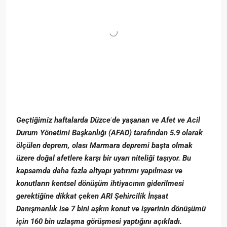
Ge
çtiğimiz haftalarda Düzce
’
de yaşanan ve Afet ve Acil
Durum Y
ö
netimi Başkanlığı (AFAD) tarafından 5.9 olarak
ö
lçülen deprem, olası Marmara depremi başta olmak
üzere doğal afetlere karşı bir uyarı niteliği taşıyor. Bu
kapsamda daha fazla altyapı yatırımı yapılması ve
konutların kentsel d
ö
nüşüm ihtiyacının giderilmesi
gerektiğine dikkat ç
eken ARI
Şehircilik İnş
aat
Dan
ışmanlık ise 7 bini aşkın konut ve işyerinin d
ö
nüşümü
için 160 bin uzlaşma g
ö
rüşmesi yaptığını açıkladı.