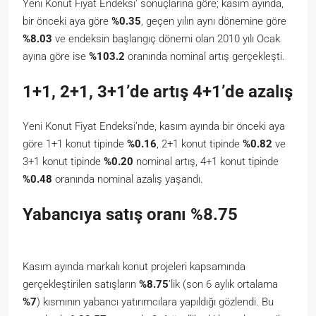
Yeni Konut Fiyat Endeksi’ sonuçlarına göre; kasım ayında,
bir önceki aya göre
%0.35
, geçen yılın aynı dönemine göre
%8.03
ve endeksin başlangıç dönemi olan 2010 yılı Ocak
ayına göre ise
%103.2
oranında nominal artış gerçekleşti.
1+1, 2+1, 3+1’de artış 4+1’de azalış
Yeni Konut Fiyat Endeksi’nde, kasım ayında bir önceki aya
göre 1+1 konut tipinde
%0.16
, 2+1 konut tipinde
%0.82
ve
3+1 konut tipinde
%0.20
nominal artış, 4+1 konut tipinde
%0.48
oranında nominal azalış yaşandı.
Yabancıya satış oranı %8.75
Kasım ayında markalı konut projeleri kapsamında
gerçekleştirilen satışların
%8.75
’lik (son 6 aylık ortalama
%7
) kısmının yabancı yatırımcılara yapıldığı gözlendi. Bu