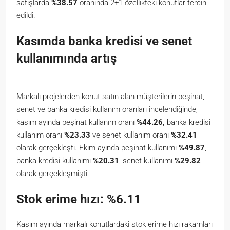
satışlarda
%38.57
oranında 2+1 özellikteki konutlar tercih
edildi.
Kasımda banka kredisi ve senet
kullanımında artış
Markalı projelerden konut satın alan müşterilerin peşinat,
senet ve banka kredisi kullanım oranları incelendiğinde,
kasım ayında peşinat kullanım oranı
%44.26,
banka kredisi
kullanım oranı
%23.33
ve senet kullanım oranı
%32.41
olarak gerçekleşti. Ekim ayında peşinat kullanımı
%49.87
,
banka kredisi kullanımı
%20.31
, senet kullanımı
%29.82
olarak gerçekleşmişti.
Stok erime hızı: %6.11
Kasım ayında markalı konutlardaki stok erime hızı rakamları