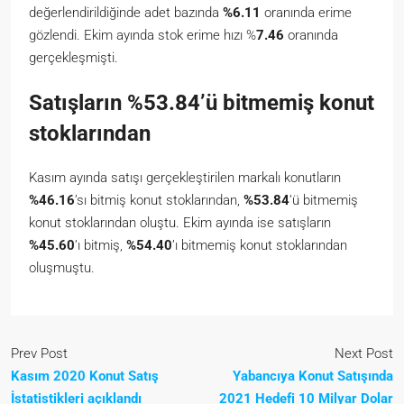
değerlendirildiğinde adet bazında
%6.11
oranında erime
gözlendi. Ekim ayında stok erime hızı %
7.46
oranında
gerçekleşmişti.
Satışların %53.84’ü bitmemiş konut
stoklarından
Kasım ayında satışı gerçekleştirilen markalı konutların
%46.16
’sı bitmiş konut stoklarından,
%53.84
’ü bitmemiş
konut stoklarından oluştu. Ekim ayında ise satışların
%45.60
’ı bitmiş,
%54.40
’ı bitmemiş konut stoklarından
oluşmuştu.
Prev Post
Next Post
Kasım 2020 Konut Satış
Yabancıya Konut Satışında
İstatistikleri açıklandı
2021 Hedefi 10 Milyar Dolar