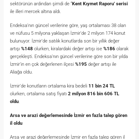
sektörünün ardından şimdi de
‘Kent Kıymet Raporu’ serisi
ile illeri mercek altına aldı.
Endeksa’nın güncel verilerine göre, yaş ortalaması 38 olan
ve nüfusu 5 milyona yaklaşan İzmir’de 2 milyon 174 konut
bulunuyor. İzmir’de satılık konutlarda son bir yıllık değer
artışı
%148
olurken, kiralardaki değer artışı ise
%186
olarak
gerçekleşti. Endeksa’nın güncel verilerine göre son bir yılda
İzmir’in en çok değerlenen ilçesi
%195
değer artışı ile
Aliağa oldu.
İzmir’de konutların ortalama kira bedeli
11 bin 24 TL
olurken, ortalama satış fiyatı
2 milyon 816 bin 606 TL
oldu
.
Arsa ve arazi değerlemesinde İzmir en fazla talep gören
il oldu
Arsa ve arazi değerlemesinde İzmir en fazla talep gören il