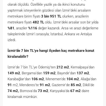
olarak ölçüldü. Özellikle yazlık ya da ikinci konutunu
yaptırmak isteyenlerin gözdesi olan İzmir’deki arsaların
metrekare birim fiyatı
3 bin 951 TL
olurken, arazilerin
metrekare fiyatı
482 TL
oldu. İzmir’deki arsalar son bir yılda
%81
, araziler
%116
değer kazandı. Arsa ve arazi değerleme
taleplerinde İzmir’i sırasıyla; İstanbul, Ankara ve Antalya
izledi.
İzmir’de 7 bin TL’ye hangi ilçeden kaç metrekare konut
kiralanabilir?
İzmir’de 7 bin TL’ye Ödemiş’ten
212 m2
, Kemalpaşa’dan
149 m2
, Bergama’dan
159 m2
, Bayındır’dan
137 m2
,
Karabağlar’dan
106 m2
, Menemen’de
104 m2
, Aliağa’dan
91
m2, Menderes’te
91 m2
, Gaziemir’de
85 m2
, Dikili’de
74 m2,
Bornova’da
73 m2
, Karşıyaka’da
67 m2
daire
kiralamak mümkün.