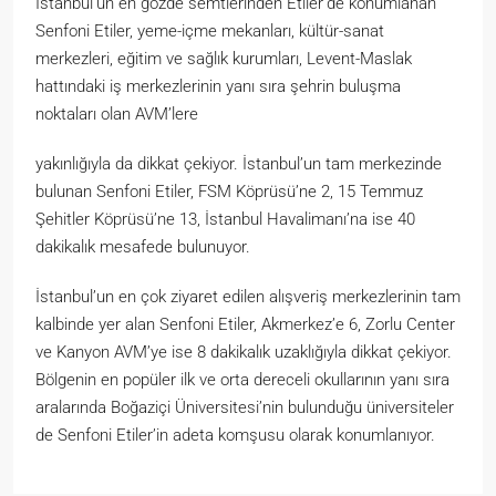
İstanbul’un en gözde semtlerinden Etiler’de konumlanan
Senfoni Etiler, yeme-içme mekanları, kültür-sanat
merkezleri, eğitim ve sağlık kurumları, Levent-Maslak
hattındaki iş merkezlerinin yanı sıra şehrin buluşma
noktaları olan AVM’lere
yakınlığıyla da dikkat çekiyor. İstanbul’un tam merkezinde
bulunan Senfoni Etiler, FSM Köprüsü’ne 2, 15 Temmuz
Şehitler Köprüsü’ne 13, İstanbul Havalimanı’na ise 40
dakikalık mesafede bulunuyor.
İstanbul’un en çok ziyaret edilen alışveriş merkezlerinin tam
kalbinde yer alan Senfoni Etiler, Akmerkez’e 6, Zorlu Center
ve Kanyon AVM’ye ise 8 dakikalık uzaklığıyla dikkat çekiyor.
Bölgenin en popüler ilk ve orta dereceli okullarının yanı sıra
aralarında Boğaziçi Üniversitesi’nin bulunduğu üniversiteler
de Senfoni Etiler’in adeta komşusu olarak konumlanıyor.