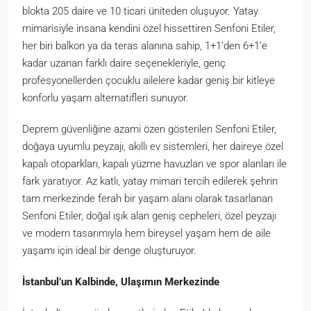
blokta 205 daire ve 10 ticari üniteden oluşuyor. Yatay
mimarisiyle insana kendini özel hissettiren Senfoni Etiler,
her biri balkon ya da teras alanına sahip, 1+1’den 6+1’e
kadar uzanan farklı daire seçenekleriyle, genç
profesyonellerden çocuklu ailelere kadar geniş bir kitleye
konforlu yaşam alternatifleri sunuyor.
Deprem güvenliğine azami özen gösterilen Senfoni Etiler,
doğaya uyumlu peyzajı, akıllı ev sistemleri, her daireye özel
kapalı otoparkları, kapalı yüzme havuzları ve spor alanları ile
fark yaratıyor. Az katlı, yatay mimari tercih edilerek şehrin
tam merkezinde ferah bir yaşam alanı olarak tasarlanan
Senfoni Etiler, doğal ışık alan geniş cepheleri, özel peyzajı
ve modern tasarımıyla hem bireysel yaşam hem de aile
yaşamı için ideal bir denge oluşturuyor.
İstanbul’un Kalbinde, Ulaşımın Merkezinde