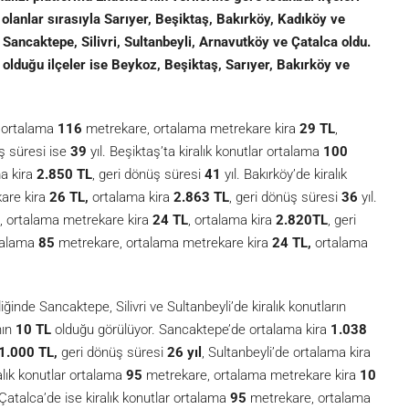
olanlar sırasıyla Sarıyer, Beşiktaş, Bakırköy, Kadıköy ve
 Sancaktepe, Silivri, Sultanbeyli, Arnavutköy ve Çatalca oldu.
 olduğu ilçeler ise Beykoz, Beşiktaş, Sarıyer, Bakırköy ve
ar ortalama
116
metrekare, ortalama metrekare kira
29 TL
,
üş süresi ise
39
yıl. Beşiktaş’ta kiralık konutlar ortalama
100
ma kira
2.850 TL
, geri dönüş süresi
41
yıl. Bakırköy’de kiralık
are kira
26 TL,
ortalama kira
2.863 TL
, geri dönüş süresi
36
yıl.
 ortalama metrekare kira
24 TL
, ortalama kira
2.820TL
, geri
rtalama
85
metrekare, ortalama metrekare kira
24 TL,
ortalama
ğinde Sancaktepe, Silivri ve Sultanbeyli’de kiralık konutların
nın
10 TL
olduğu görülüyor. Sancaktepe’de ortalama kira
1.038
1.000 TL,
geri dönüş süresi
26 yıl
, Sultanbeyli’de ortalama kira
ralık konutlar ortalama
95
metrekare, ortalama metrekare kira
10
 Çatalca’de ise kiralık konutlar ortalama
95
metrekare, ortalama