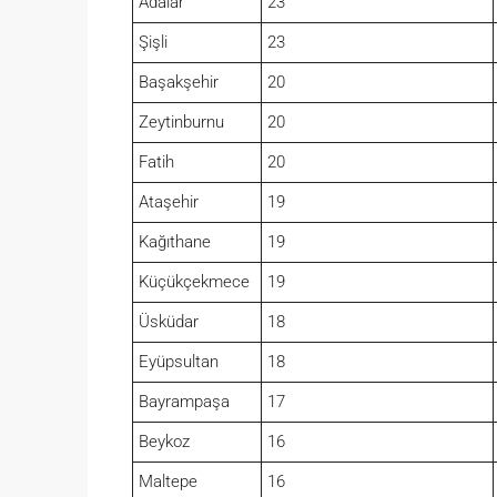
Adalar
23
Şişli
23
Başakşehir
20
Zeytinburnu
20
Fatih
20
Ataşehir
19
Kağıthane
19
Küçükçekmece
19
Üsküdar
18
Eyüpsultan
18
Bayrampaşa
17
Beykoz
16
Maltepe
16