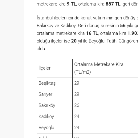
metrekare kira
9 TL
, ortalama kira
887 TL
, geri d
İstanbul ilçeleri içinde konut yatırımının geri dönüş
Bakırköy ve Kadıköy. Geri dönüş süresinin
56
yıla ç
ortalama metrekare kira
16 TL
, ortalama kira
1.90
olduğu ilçeler ise
20
yıl ile Beyoğlu, Fatih, Güngör
oldu.
Ortalama Metrekare Kira
İlçeler
(TL/m2)
Beşiktaş
29
Sarıyer
29
Bakırköy
26
Kadıköy
24
Beyoğlu
24