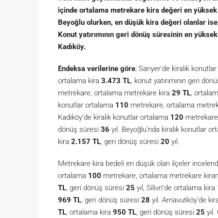
içinde ortalama metrekare kira değeri en yüksek 
Beyoğlu olurken, en düşük kira değeri olanlar ise
Konut yatırımının geri dönüş süresinin en yüksek
Kadıköy.
Endeksa verilerine göre
, Sarıyer’de kiralık konutl
ortalama kira
3.473 TL
, konut yatırımının geri dön
metrekare, ortalama metrekare kira
29 TL
, ortala
konutlar ortalama
110
metrekare, ortalama metrek
Kadıköy’de kiralık konutlar ortalama
120
metrekare,
dönüş süresi
36
yıl. Beyoğlu’nda kiralık konutlar o
kira
2.157 TL
, geri dönüş süresi
20
yıl.
Metrekare kira bedeli en düşük olan ilçeler incelendi
ortalama
100
metrekare, ortalama metrekare kira
TL
, geri dönüş süresi
25
yıl, Silivri’de ortalama kira
969 TL
, geri dönüş süresi
28
yıl. Arnavutköy’de ki
TL
, ortalama kira
950 TL
, geri dönüş süresi
25
yıl.