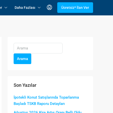
er
Daha Fazlası
Ücretsiz* İlan Ver
Arama
Son Yazılar
İpotekli Konut Satışlarında Toparlanma
Başladı TSKB Raporu Detayları
Ağustos 2026 Kira Artış Oranı Belli Oldu