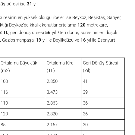
önüş süresi ise
31
yıl.
 süresinin en yüksek olduğu ilçeler ise Beykoz, Beşiktaş, Sarıyer,
ıktığı Beykoz’da kiralık konutlar ortalama
120
metrekare,
3 TL
, geri dönüş süresi
56
yıl. Geri dönüş süresinin en düşük
en, Gaziosmanpaşa;
19
yıl ile Beylikdüzü ve
16
yıl ile Esenyurt
Ortalama Büyüklük
Ortalama Kira
Geri Dönüş Süresi
(m2)
(TL)
(Yıl)
100
2.850
41
116
3.473
39
110
2.863
36
120
2.820
36
85
2.157
20