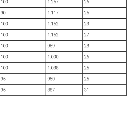
100
1.257
26
90
1.117
25
100
1.152
23
100
1.152
27
100
969
28
100
1.000
26
100
1.038
25
95
950
25
95
887
31