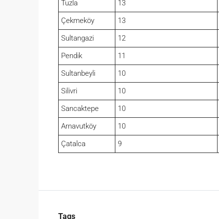
Tuzla
13
Çekmeköy
13
Sultangazi
12
Pendik
11
Sultanbeyli
10
Silivri
10
Sancaktepe
10
Arnavutköy
10
Çatalca
9
Tags