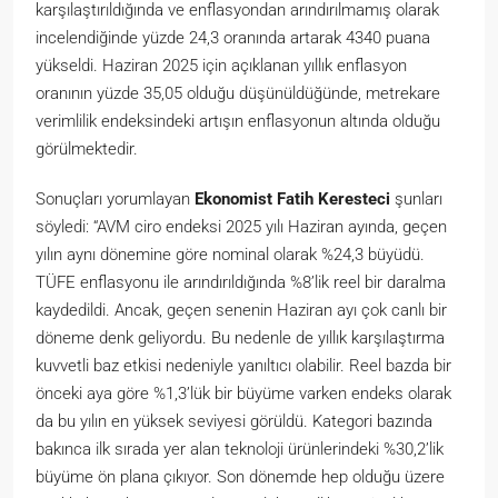
karşılaştırıldığında ve enflasyondan arındırılmamış olarak
incelendiğinde yüzde 24,3 oranında artarak 4340 puana
yükseldi. Haziran 2025 için açıklanan yıllık enflasyon
oranının yüzde 35,05 olduğu düşünüldüğünde, metrekare
verimlilik endeksindeki artışın enflasyonun altında olduğu
görülmektedir.
Sonuçları yorumlayan
Ekonomist Fatih Keresteci
şunları
söyledi: “AVM ciro endeksi 2025 yılı Haziran ayında, geçen
yılın aynı dönemine göre nominal olarak %24,3 büyüdü.
TÜFE enflasyonu ile arındırıldığında %8’lik reel bir daralma
kaydedildi. Ancak, geçen senenin Haziran ayı çok canlı bir
döneme denk geliyordu. Bu nedenle de yıllık karşılaştırma
kuvvetli baz etkisi nedeniyle yanıltıcı olabilir. Reel bazda bir
önceki aya göre %1,3’lük bir büyüme varken endeks olarak
da bu yılın en yüksek seviyesi görüldü. Kategori bazında
bakınca ilk sırada yer alan teknoloji ürünlerindeki %30,2’lik
büyüme ön plana çıkıyor. Son dönemde hep olduğu üzere