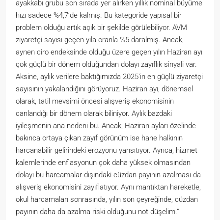
ayakkabı grubu son sırada yer alırken yıllık nominal büyüme
hızı sadece %4,7’de kalmış. Bu kategoride yapısal bir
problem olduğu artık açık bir şekilde görülebiliyor. AVM
ziyaretçi sayısı geçen yıla oranla %5 daralmış. Ancak,
aynen ciro endeksinde olduğu üzere geçen yılın Haziran ayı
çok güçlü bir dönem olduğundan dolayı zayıflık sinyali var.
Aksine, aylık verilere baktığımızda 2025’in en güçlü ziyaretçi
sayısının yakalandığını görüyoruz. Haziran ayı, dönemsel
olarak, tatil mevsimi öncesi alışveriş ekonomisinin
canlandığı bir dönem olarak biliniyor. Aylık bazdaki
iyileşmenin ana nedeni bu. Ancak, Haziran ayları özelinde
bakınca ortaya çıkan zayıf görünüm ise hane halkının
harcanabilir gelirindeki erozyonu yansıtıyor. Ayrıca, hizmet
kalemlerinde enflasyonun çok daha yüksek olmasından
dolayı bu harcamalar dışındaki cüzdan payının azalması da
alışveriş ekonomisini zayıflatıyor. Aynı mantıktan hareketle,
okul harcamaları sonrasında, yılın son çeyreğinde, cüzdan
payının daha da azalma riski olduğunu not düşelim.”