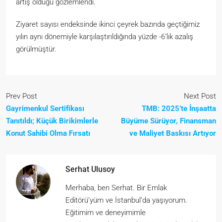
artış olduğu gözlemlendi.
Ziyaret sayısı endeksinde ikinci çeyrek bazında geçtiğimiz
yılın aynı dönemiyle karşılaştırıldığında yüzde -6’lık azalış
görülmüştür.
Prev Post
Next Post
Gayrimenkul Sertifikası
TMB: 2025’te İnşaatta
Tanıtıldı; Küçük Birikimlerle
Büyüme Sürüyor, Finansman
Konut Sahibi Olma Fırsatı
ve Maliyet Baskısı Artıyor
Serhat Ulusoy
Merhaba, ben Serhat. Bir Emlak
Editörü’yüm ve İstanbul’da yaşıyorum.
Eğitimim ve deneyimimle