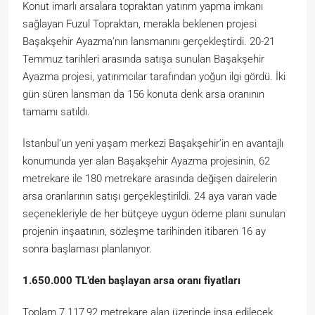
Konut imarlı arsalara topraktan yatırım yapma imkanı
sağlayan Fuzul Topraktan, merakla beklenen projesi
Başakşehir Ayazma’nın lansmanını gerçekleştirdi. 20-21
Temmuz tarihleri arasında satışa sunulan Başakşehir
Ayazma projesi, yatırımcılar tarafından yoğun ilgi gördü. İki
gün süren lansman da 156 konuta denk arsa oranının
tamamı satıldı.
İstanbul’un yeni yaşam merkezi Başakşehir’in en avantajlı
konumunda yer alan Başakşehir Ayazma projesinin, 62
metrekare ile 180 metrekare arasında değişen dairelerin
arsa oranlarının satışı gerçekleştirildi. 24 aya varan vade
seçenekleriyle de her bütçeye uygun ödeme planı sunulan
projenin inşaatının, sözleşme tarihinden itibaren 16 ay
sonra başlaması planlanıyor.
1.650.000 TL’den başlayan arsa oranı fiyatları
Toplam 7.117,92 metrekare alan üzerinde inşa edilecek