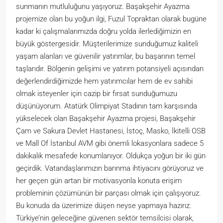
sunmanın mutluluğunu yaşıyoruz. Başakşehir Ayazma
projemize olan bu yoğun ilgi, Fuzul Topraktan olarak bugüne
kadar ki çalışmalarımızda doğru yolda ilerlediğimizin en
büyük göstergesidir. Müşterilerimize sunduğumuz kaliteli
yaşam alanları ve güvenilir yatırımlar, bu başarının temel
taşlarıdır. Bölgenin gelişimi ve yatırım potansiyeli açısından
değerlendirdiğimizde hem yatırımcılar hem de ev sahibi
olmak isteyenler için cazip bir fırsat sunduğumuzu
düşünüyorum. Atatürk Olimpiyat Stadının tam karşısında
yükselecek olan Başakşehir Ayazma projesi, Başakşehir
Çam ve Sakura Devlet Hastanesi, İstoç, Masko, İkitelli OSB
ve Mall Of İstanbul AVM gibi önemli lokasyonlara sadece 5
dakikalık mesafede konumlanıyor. Oldukça yoğun bir iki gün
geçirdik. Vatandaşlarımızın barınma ihtiyacını görüyoruz ve
her geçen gün artan bir motivasyonla konuta erişim
probleminin çözümünün bir parçası olmak için çalışıyoruz.
Bu konuda da üzerimize düşen neyse yapmaya hazırız.
Türkiye’nin geleceğine güvenen sektör temsilcisi olarak,