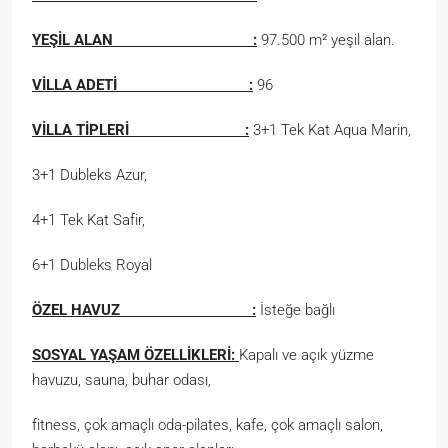
YEŞİL ALAN :
97.500 m² yeşil alan.
VİLLA ADETİ :
96
VİLLA TİPLERİ :
3+1 Tek Kat Aqua Marin,
3+1 Dubleks Azur,
4+1 Tek Kat Safir,
6+1 Dubleks Royal
ÖZEL HAVUZ :
İsteğe bağlı
SOSYAL YAŞAM ÖZELLİKLERİ:
Kapalı ve açık yüzme
havuzu, sauna, buhar odası,
fitness, çok amaçlı oda-pilates, kafe, çok amaçlı salon,