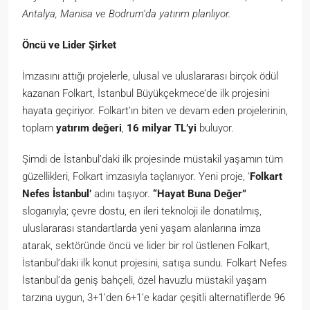
Antalya, Manisa ve Bodrum’da yatırım planlıyor.
Öncü ve Lider Şirket
İmzasını attığı projelerle, ulusal ve uluslararası birçok ödül
kazanan Folkart, İstanbul Büyükçekmece’de ilk projesini
hayata geçiriyor. Folkart’ın biten ve devam eden projelerinin,
toplam
yatırım değeri
,
16 milyar TL’yi
buluyor.
Şimdi de İstanbul’daki ilk projesinde müstakil yaşamın tüm
güzellikleri, Folkart imzasıyla taçlanıyor. Yeni proje, ‘
Folkart
Nefes İstanbul’
adını taşıyor.
“Hayat Buna Değer”
sloganıyla; çevre dostu, en ileri teknoloji ile donatılmış,
uluslararası standartlarda yeni yaşam alanlarına imza
atarak, sektöründe öncü ve lider bir rol üstlenen Folkart,
İstanbul’daki ilk konut projesini, satışa sundu. Folkart Nefes
İstanbul’da geniş bahçeli, özel havuzlu müstakil yaşam
tarzına uygun, 3+1’den 6+1’e kadar çeşitli alternatiflerde 96