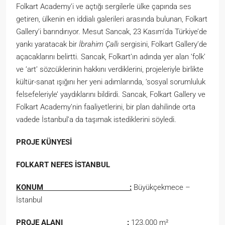
Folkart Academy’i ve açtığı sergilerle ülke çapında ses
getiren, ülkenin en iddialı galerileri arasında bulunan, Folkart
Gallery’i barındırıyor. Mesut Sancak, 23 Kasım’da Türkiye’de
yankı yaratacak bir
İbrahim Çallı
sergisini, Folkart Gallery’de
açacaklarını belirtti. Sancak, Folkart’ın adında yer alan ‘folk’
ve ‘art’ sözcüklerinin hakkını verdiklerini, projeleriyle birlikte
kültür-sanat ışığını her yeni adımlarında, ‘sosyal sorumluluk
felsefeleriyle’ yaydıklarını bildirdi. Sancak, Folkart Gallery ve
Folkart Academy’nin faaliyetlerini, bir plan dahilinde orta
vadede İstanbul’a da taşımak istediklerini söyledi.
PROJE KÜNYESİ
FOLKART NEFES İSTANBUL
KONUM :
Büyükçekmece –
İstanbul
PROJE ALANI :
123.000 m²