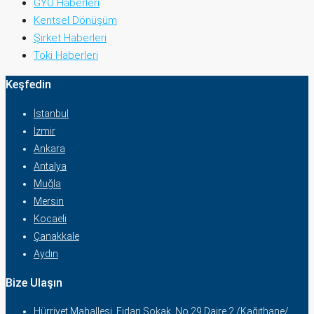
GYO Haberleri
Kentsel Dönüşüm
Şirket Haberleri
Toki Haberleri
Keşfedin
İstanbul
İzmir
Ankara
Antalya
Muğla
Mersin
Kocaeli
Çanakkale
Aydın
Bize Ulaşın
Hürriyet Mahallesi, Fidan Sokak. No 29 Daire 2 /Kağıthane/