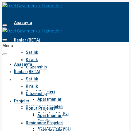
Anasayfa
İlanlar (BETA)
Menu
Satılık
Kiralık
Anasayfa
Citizenship
İlanlar (BETA)
Satılık
Projeler
Kiralık
Konut Projeleri
Citizenship
Apartmanlar
Projeler
Residance Projeleri
Konut Projeleri
Çekirdek Aile Evi
Apartmanlar
Studio
Residance Projeleri
Apartman Dairesi
Çekirdek Aile Evi