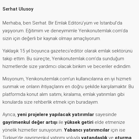
Serhat Ulusoy
Merhaba, ben Serhat. Bir Emlak Editörü’yüm ve İstanbul’da
yaşıyorum. Eğitimim ve deneyimimle Yenikonutemlak.com’da
sizin için değerli bir kaynak olmayı amaçlıyorum.
Yaklaşık 15 yıl boyunca gazeteci/editör olarak emlak sektörünü
takip ettim. Bu süreçte, Yenikonutemlak.com’da sunduğum
hizmetlerde size yardımcı olacak birikim ve beceriler edindim.
Misyonum, Yenikonutemlak.com’un kullanıcılarına en iyi hizmeti
sunmak ve onların ihtiyaçlarını en doğru şekilde karşılamaktır. Bu
platformda konut alım satımı, kiralama, emlak yatırımları gibi
konularda size rehberlik etmek için buradayım.
Ayrıca,
yeni projelere yapılacak yatırımlar
sayesinde
gayrimenkul değer artışı
ile
yüksek getiri
elde etmenize
yönelik hizmetler sunuyorum.
Yabancı yatırımcılar
için ise
Türkiye’de gayrimenkul yatırımı yoluyla
vatandaşlık
ve
oturma