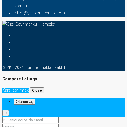
İstanbul
editor@yenikonutemlak.com
© YKE 2024, Tüm telif hakları saklıdır.
Compare listings
Karşılaştırmak
Close
Oturum aç
×