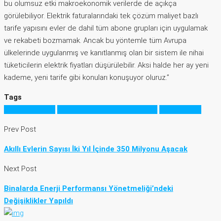
bu olumsuz etki makroekonomik verilerde de açıkça
görülebiliyor. Elektrik faturalarındaki tek çözüm maliyet bazlı
tarife yapısını evler de dahil tüm abone grupları için uygulamak
ve rekabeti bozmamak. Ancak bu yöntemle tüm Avrupa
ülkelerinde uygulanmış ve kanıtlanmış olan bir sistem ile nihai
tüketicilerin elektrik fiyatları düşürülebilir. Aksi halde her ay yeni
kademe, yeni tarife gibi konuları konuşuyor oluruz.”
Tags
Elektrik Faturası
Elektrik tedarikçisi değiştirmek
ucuz elektrik
Prev Post
Akıllı Evlerin Sayısı İki Yıl İçinde 350 Milyonu Aşacak
Next Post
Binalarda Enerji Performansı Yönetmeliği’ndeki
Değişiklikler Yapıldı