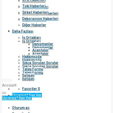
Toki Haberleri
Toki Haberleri
Şirket Haberleri
Şirket Haberleri
Dekorasyon Haberleri
Dekorasyon Haberleri
Diğer Haberler
Diğer Haberler
Daha Fazlası
Daha Fazlası
İş Ortakları
İş Ortakları
Danışmanlar
Danışmanlar
Acenteler
Acenteler
Hakkımızda
Hakkımızda
Sıkça Sorulan Sorular
Sıkça Sorulan Sorular
Talep Formu
Talep Formu
İletişim
İletişim
Account
Favoriler
0
Ücretsiz* İlan Ver
Ücretsiz* İlan Ver
Oturum aç