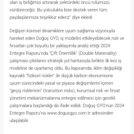
olan iş birliğimizi artırarak sektördeki öncü rolümüzü
sürdüreceğiz. Bu yolculukta bize destek veren tüm
paydaşlarımıza teşekkür ederiz” diye ekledi.
Değişen küresel dinamiklere uyum sağlama vizyonuyla
hareket eden Doğuş GYO, iş modelini etkileyebilecek risk ve
fırsatları çok boyutlu bir yaklaşımla analiz ettiği 2024
Entegre Raporu’nda “Çift Önemlilik” (Double Materiality)
çalışması çıktılarını stratejik yol haritasıyla birlikte ilk kez iş
modeline de uyarlamış oldu. Bu kapsamda, iklim değişikliği
kaynaklı “fiziksel riskler” ile düşük karbon ekonomisine
uyum sürecindeki yasal ve piyasa değişimlerini içeren
“geçiş risklerinin” (transition risks), kurumsal risk ve fırsat
yönetimi mekanizmalarına entegre edilmesi için gerekli
çalışmalara başlandığı da ifade edildi. Doğuş GYO’nun 2024
Entegre Raporu’na www.dogusgyo.com.tr adresinden
ulaşılabilir.