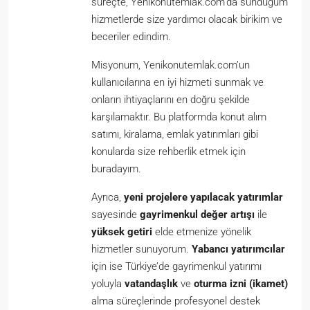
süreçte, Yenikonutemlak.com’da sunduğum
hizmetlerde size yardımcı olacak birikim ve
beceriler edindim.
Misyonum, Yenikonutemlak.com’un
kullanıcılarına en iyi hizmeti sunmak ve
onların ihtiyaçlarını en doğru şekilde
karşılamaktır. Bu platformda konut alım
satımı, kiralama, emlak yatırımları gibi
konularda size rehberlik etmek için
buradayım.
Ayrıca,
yeni projelere yapılacak yatırımlar
sayesinde
gayrimenkul değer artışı
ile
yüksek getiri
elde etmenize yönelik
hizmetler sunuyorum.
Yabancı yatırımcılar
için ise Türkiye’de gayrimenkul yatırımı
yoluyla
vatandaşlık
ve
oturma izni (ikamet)
alma süreçlerinde profesyonel destek