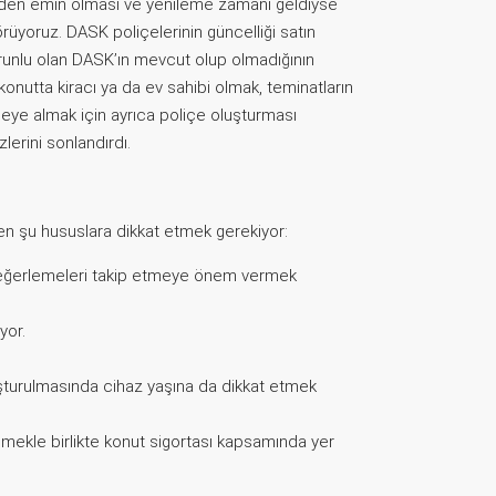
inden emin olması ve yenileme zamanı geldiyse
üyoruz. DASK poliçelerinin güncelliği satın
zorunlu olan DASK’ın mevcut olup olmadığının
konutta kiracı ya da ev sahibi olmak, teminatların
nceye almak için ayrıca poliçe oluşturması
lerini sonlandırdı.
rken şu hususlara dikkat etmek gerekiyor:
l değerlemeleri takip etmeye önem vermek
yor.
luşturulmasında cihaz yaşına da dikkat etmek
şmekle birlikte konut sigortası kapsamında yer