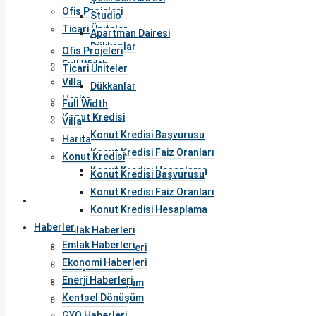
Ofis Projeleri
Studio
Ticari Üniteler
Apartman Dairesi
Dükkanlar
Ofis Projeleri
Full Width
Ticari Üniteler
Villa
Dükkanlar
Harita
Full Width
Konut Kredisi
Villa
Konut Kredisi Başvurusu
Harita
Konut Kredisi Faiz Oranları
Konut Kredisi
Konut Kredisi Hesaplama
Konut Kredisi Başvurusu
Konut Kredisi Faiz Oranları
Haberler
Konut Kredisi Hesaplama
Haberler
Emlak Haberleri
Emlak Haberleri
Ekonomi Haberleri
Ekonomi Haberleri
Enerji Haberleri
Enerji Haberleri
Kentsel Dönüşüm
Kentsel Dönüşüm
GYO Haberleri
GYO Haberleri