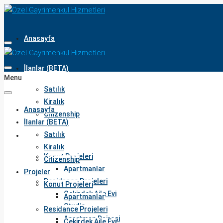
Anasayfa
İlanlar (BETA)
Menu
Satılık
Kiralık
Anasayfa
Citizenship
İlanlar (BETA)
Satılık
Projeler
Kiralık
Konut Projeleri
Citizenship
Apartmanlar
Projeler
Residance Projeleri
Konut Projeleri
Çekirdek Aile Evi
Apartmanlar
Studio
Residance Projeleri
Apartman Dairesi
Çekirdek Aile Evi