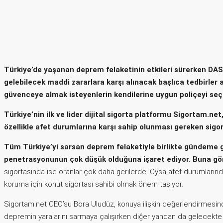
Türkiye’de yaşanan deprem felaketinin etkileri sürerken DASK
gelebilecek maddi zararlara karşı alınacak başlıca tedbirler
güvenceye almak isteyenlerin kendilerine uygun poliçeyi seçeb
Türkiye’nin ilk ve lider dijital sigorta platformu Sigortam.net
özellikle afet durumlarına karşı sahip olunması gereken sigor
Tüm Türkiye’yi sarsan deprem felaketiyle birlikte gündeme ge
penetrasyonunun çok düşük olduğuna işaret ediyor. Buna g
sigortasında ise oranlar çok daha gerilerde. Oysa afet durumları
koruma için konut sigortası sahibi olmak önem taşıyor.
Sigortam.net CEO’su Bora Uludüz, konuya ilişkin değerlendirmesi
depremin yaralarını sarmaya çalışırken diğer yandan da gelecekte