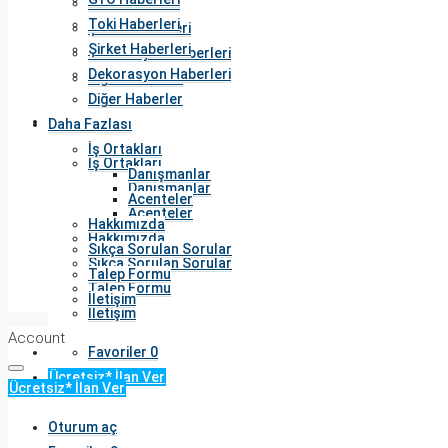
Toki Haberleri
Toki Haberleri
Şirket Haberleri
Şirket Haberleri
Dekorasyon Haberleri
Dekorasyon Haberleri
Diğer Haberler
Diğer Haberler
Daha Fazlası
Daha Fazlası
İş Ortakları
İş Ortakları
Danışmanlar
Danışmanlar
Acenteler
Acenteler
Hakkımızda
Hakkımızda
Sıkça Sorulan Sorular
Sıkça Sorulan Sorular
Talep Formu
Talep Formu
İletişim
İletişim
Account
Favoriler
0
Ücretsiz* İlan Ver
Ücretsiz* İlan Ver
Oturum aç