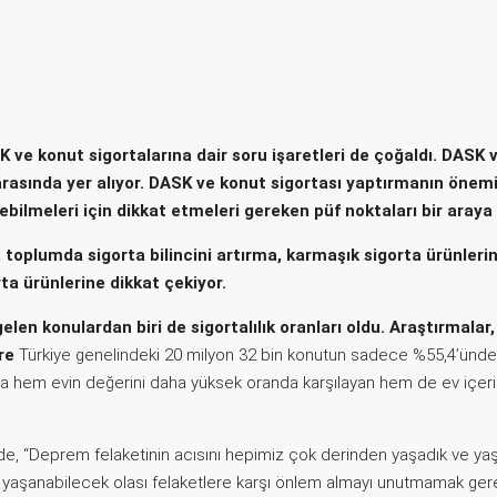
 ve konut sigortalarına dair soru işaretleri de çoğaldı. DASK
 arasında yer alıyor. DASK ve konut sigortası yaptırmanın önem
ilmeleri için dikkat etmeleri gereken püf noktaları bir araya 
, toplumda sigorta bilincini artırma, karmaşık sigorta ürünlerini 
ta ürünlerine dikkat çekiyor.
len konulardan biri de sigortalılık oranları oldu. Araştırmala
öre
Türkiye genelindeki 20 milyon 32 bin konutun sadece %55,4’ünde
nda hem evin değerini daha yüksek oranda karşılayan hem de ev içer
nde, “Deprem felaketinin acısını hepimiz çok derinden yaşadık ve 
 yaşanabilecek olası felaketlere karşı önlem almayı unutmamak ger