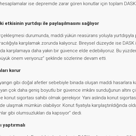
n hesaplamalar ise depremde zarar gören konutlar için toplam DASK t
i etkisinin yurtdışı ile paylaşılmasını sağlıyor
erçekleşmesi durumunda, maddi yükün reasürans yoluyla yurtdışıyla p
acılığıyla karşılamak zorunda kalıyoruz. Bireysel düzeyde ise DASK i
mda karşılamaya daha yakın bir güvence elde edebiliyoruz. Bu yüzd
 büyük önem veriyoruz” şeklinde sözlerine devam etti.
ları korur
gın gibi doğal afetler sebebiyle binada oluşan maddi hasarlara ka
yan çok daha geniş boyutlu bir güvence imkânı sunduğunun altını çiz
se konut sigortası sahibi olmak gerekiyor. Yani aslında konut sigorta
ulaşmak mümkün olabiliyor. Konut fiyatıyla karşılaştırıldığında oldu
nlar gibi olumsuzlukları da kapsıyor” dedi.
ı yaptırmalı