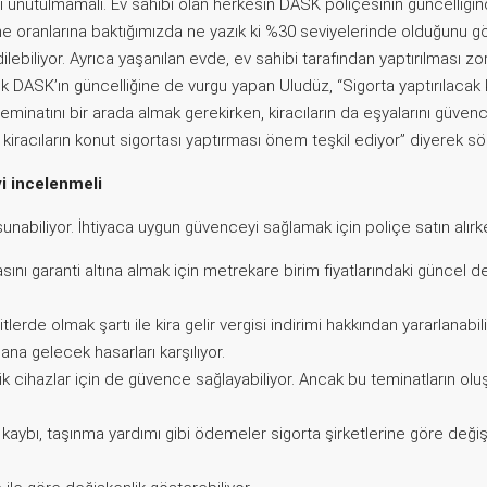
ği unutulmamalı. Ev sahibi olan herkesin DASK poliçesinin güncelliğ
oranlarına baktığımızda ne yazık ki %30 seviyelerinde olduğunu gör
ilebiliyor. Ayrıca yaşanılan evde, ev sahibi tarafından yaptırılması 
ek DASK’ın güncelliğine de vurgu yapan Uludüz, “Sigorta yaptırılacak 
teminatını bir arada almak gerekirken, kiracıların da eşyalarını güve
iracıların konut sigortası yaptırması önem teşkil ediyor” diyerek söz
yi incelenmeli
 sunabiliyor. İhtiyaca uygun güvenceyi sağlamak için poliçe satın alı
sını garanti altına almak için metrekare birim fiyatlarındaki günce
tlerde olmak şartı ile kira gelir vergisi indirimi hakkından yararlanabili
na gelecek hasarları karşılıyor.
ik cihazlar için de güvence sağlayabiliyor. Ancak bu teminatların o
kaybı, taşınma yardımı gibi ödemeler sigorta şirketlerine göre deği