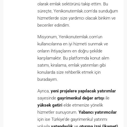
olarak emlak sektörünü takip ettim. Bu
süreçte, Yenikonutemlak.com’da sunduğum
hizmetlerde size yardımcı olacak birikim ve
beceriler edindim.
Misyonum, Yenikonutemlak.com’un
kullanıcılarına en iyi hizmeti sunmak ve
onların ihtiyaçlarını en doğru şekilde
karşılamaktır. Bu platformda konut alım
satımı, kiralama, emlak yatırımları gibi
konularda size rehberlik etmek için
buradayım.
Ayrıca,
yeni projelere yapılacak yatırımlar
sayesinde
gayrimenkul değer artışı
ile
yüksek getiri
elde etmenize yönelik
hizmetler sunuyorum.
Yabancı yatırımcılar
için ise Türkiye’de gayrimenkul yatırımı
yoluyla
vatandaşlık
ve
oturma izni (ikamet)