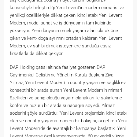
alışık olduğumuz country hayat tarzını ‘Sağlıklı Ev’
konseptiyle birleştirdiği Yeni Levent’in modern mimarisi ve
yenilikçi özellikleriyle dikkat çeken ikinci etabı Yeni Levent
Modern, moda, sanat ve iş dünyasının tam kalbinde
yükseliyor. Yeni dünyanın örnek yaşam alanı olarak öne
çıkan ve kent- doğa ayrımını ortadan kaldıran Yeni Levent
Modern, ev sahibi olmak isteyenlere sunduğu eşsiz
fırsatlarla da dikkat çekiyor.
DAP Holding çatısı altında faaliyet gösteren DAP
Gayrimenkul Geliştirme Yönetim Kurulu Başkanı Ziya
Yılmaz, Yeni Levent Modern’in country yaşam ve sağlıklı ev
konseptini bir arada sunan Yeni Levent Modern’in mimari
özellikleri ve sahip olduğu yaşam olanakları ile sakinlerine
konfor ve huzuru bir arada sunacağını söyledi. Yılmaz,
sözlerini şöyle sürdürdü: “Yeni Levent projemizin ikinci etabı
olan ve country yaşama modern bir bakış açısı getiren Yeni
Levent Modern’de de avantajlı bir kampanya başlattık. Yeni
Levent Modern’e özel kampanyamızda, 60 ay vadeli yüzde