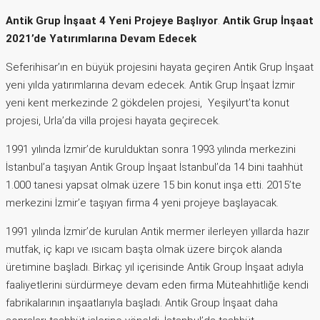
Antik Grup İnşaat 4 Yeni Projeye Başlıyor
.
Antik Grup İnşaat
2021’de Yatırımlarına Devam Edecek
Seferihisar’ın en büyük projesini hayata geçiren Antik Grup İnşaat
yeni yılda yatırımlarına devam edecek. Antik Grup İnşaat İzmir
yeni kent merkezinde 2 gökdelen projesi, Yeşilyurt’ta konut
projesi, Urla’da villa projesi hayata geçirecek.
1991 yılında İzmir’de kurulduktan sonra 1993 yılında merkezini
İstanbul’a taşıyan Antik Group İnşaat İstanbul’da 14 bini taahhüt
1.000 tanesi yapsat olmak üzere 15 bin konut inşa etti. 2015’te
merkezini İzmir’e taşıyan firma 4 yeni projeye başlayacak.
1991 yılında İzmir’de kurulan Antik mermer ilerleyen yıllarda hazır
mutfak, iç kapı ve ısıcam başta olmak üzere birçok alanda
üretimine başladı. Birkaç yıl içerisinde Antik Group İnşaat adıyla
faaliyetlerini sürdürmeye devam eden firma Müteahhitliğe kendi
fabrikalarının inşaatlarıyla başladı. Antik Group İnşaat daha