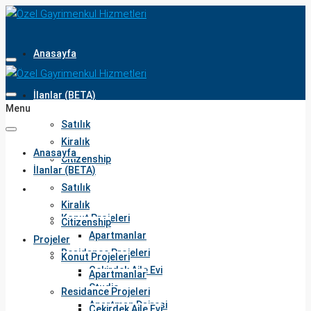
Anasayfa
İlanlar (BETA)
Menu
Satılık
Kiralık
Anasayfa
Citizenship
İlanlar (BETA)
Satılık
Projeler
Kiralık
Konut Projeleri
Citizenship
Apartmanlar
Projeler
Residance Projeleri
Konut Projeleri
Çekirdek Aile Evi
Apartmanlar
Studio
Residance Projeleri
Apartman Dairesi
Çekirdek Aile Evi