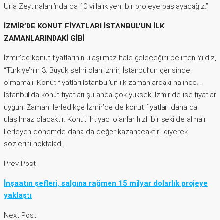
Urla Zeytinalanı’nda da 10 villalık yeni bir projeye başlayacağız.”
İZMİR’DE KONUT FİYATLARI İSTANBUL’UN İLK
ZAMANLARINDAKİ GİBİ
İzmir’de konut fiyatlarının ulaşılmaz hale geleceğini belirten Yıldız,
“Türkiye’nin 3. Büyük şehri olan İzmir, İstanbul’un gerisinde
olmamalı. Konut fiyatları İstanbul’un ilk zamanlardaki halinde. .
İstanbul’da konut fiyatları şu anda çok yüksek. İzmir’de ise fiyatlar
uygun. Zaman ilerledikçe İzmir’de de konut fiyatları daha da
ulaşılmaz olacaktır. Konut ihtiyacı olanlar hızlı bir şekilde almalı.
İlerleyen dönemde daha da değer kazanacaktır” diyerek
sözlerini noktaladı.
Prev Post
İnşaatın şefleri, salgına rağmen 15 milyar dolarlık projeye
yaklaştı
Next Post