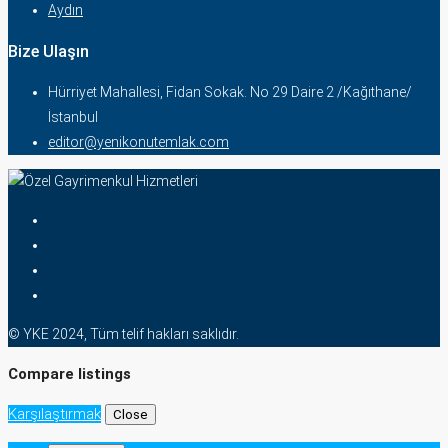
Aydın
Bize Ulaşın
Hürriyet Mahallesi, Fidan Sokak. No 29 Daire 2 /Kağıthane/
İstanbul
editor@yenikonutemlak.com
© YKE 2024, Tüm telif hakları saklıdır.
Compare listings
Karşılaştırmak
Close