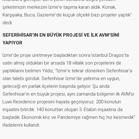
şirketimizin merkezini İzmir’e taşıma kararı aldık. Konak,
Karşıyaka, Buca, Gaziemir’de küçük ölçekli bazı projeler yaptık”
dedi.
SEFERİHİSAR’IN EN BÜYÜK PROJESİ VE İLK AVM’SİNİ
YAPIYOR
İzmir’de proje üretmeye başladıktan sonra İstanbul Dragos’ta
satın almış oldukları bir arsada 18 villalık son projelerini de
yaptıklarını belirten Yıldız, “İzmir’e tekrar dönerken Seferihisar’a
olan talebi gördük. Seferihisar İzmir’de yatırıma en uygun,
geleceği en parlak ilçelerin başında geliyor. Şu anda
Seferihisar’ın en büyük projesi, aynı zamanda bölgenin ilk AVM’si
Luwi Residence projesini hayata geçiriyoruz. 200 konutun
inşaatını bitirdik. 140 konuttan oluşan 3. Etabın inşaatına da
başladık. Ekonomik kriz ve Pandemiye rağmen hiç hız kesmedik”
ifadelerini kullandı.