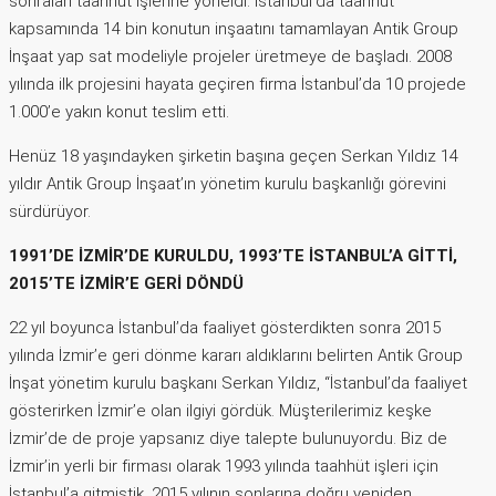
sonraları taahhüt işlerine yöneldi. İstanbul’da taahhüt
kapsamında 14 bin konutun inşaatını tamamlayan Antik Group
İnşaat yap sat modeliyle projeler üretmeye de başladı. 2008
yılında ilk projesini hayata geçiren firma İstanbul’da 10 projede
1.000’e yakın konut teslim etti.
Henüz 18 yaşındayken şirketin başına geçen Serkan Yıldız 14
yıldır Antik Group İnşaat’ın yönetim kurulu başkanlığı görevini
sürdürüyor.
1991’DE İZMİR’DE KURULDU, 1993’TE İSTANBUL’A GİTTİ,
2015’TE İZMİR’E GERİ DÖNDÜ
22 yıl boyunca İstanbul’da faaliyet gösterdikten sonra 2015
yılında İzmir’e geri dönme kararı aldıklarını belirten Antik Group
İnşat yönetim kurulu başkanı Serkan Yıldız, “İstanbul’da faaliyet
gösterirken İzmir’e olan ilgiyi gördük. Müşterilerimiz keşke
İzmir’de de proje yapsanız diye talepte bulunuyordu. Biz de
İzmir’in yerli bir firması olarak 1993 yılında taahhüt işleri için
İstanbul’a gitmiştik. 2015 yılının sonlarına doğru yeniden