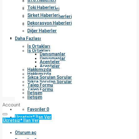
Toki Haberleri
Toki Haberleri
Şirket Haberleri
Şirket Haberleri
Dekorasyon Haberleri
Dekorasyon Haberleri
Diğer Haberler
Diğer Haberler
Daha Fazlası
Daha Fazlası
İş Ortakları
İş Ortakları
Danışmanlar
Danışmanlar
Acenteler
Acenteler
Hakkımızda
Hakkımızda
Sıkça Sorulan Sorular
Sıkça Sorulan Sorular
Talep Formu
Talep Formu
İletişim
İletişim
Account
Favoriler
0
Ücretsiz* İlan Ver
Ücretsiz* İlan Ver
Oturum aç