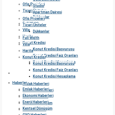
Ofis Projeleri
Studio
Ticari Üniteler
Apartman Dairesi
Dükkanlar
Ofis Projeleri
Full Width
Ticari Üniteler
Villa
Dükkanlar
Harita
Full Width
Konut Kredisi
Villa
Konut Kredisi Başvurusu
Harita
Konut Kredisi Faiz Oranları
Konut Kredisi
Konut Kredisi Hesaplama
Konut Kredisi Başvurusu
Konut Kredisi Faiz Oranları
Haberler
Konut Kredisi Hesaplama
Haberler
Emlak Haberleri
Emlak Haberleri
Ekonomi Haberleri
Ekonomi Haberleri
Enerji Haberleri
Enerji Haberleri
Kentsel Dönüşüm
Kentsel Dönüşüm
GYO Haberleri
GYO Haberleri