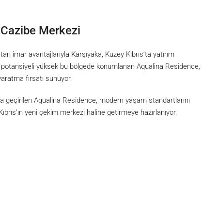
i Cazibe Merkezi
tan imar avantajlarıyla Karşıyaka, Kuzey Kıbrıs’ta yatırım
ış potansiyeli yüksek bu bölgede konumlanan Aqualina Residence,
aratma fırsatı sunuyor.
ta geçirilen Aqualina Residence, modern yaşam standartlarını
y Kıbrıs’ın yeni çekim merkezi haline getirmeye hazırlanıyor.