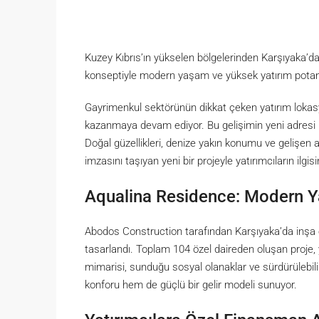
Kuzey Kıbrıs’ın yükselen bölgelerinden Karşıyaka’d
konseptiyle modern yaşam ve yüksek yatırım potansiy
Gayrimenkul sektörünün dikkat çeken yatırım lokasyo
kazanmaya devam ediyor. Bu gelişimin yeni adresi 
Doğal güzellikleri, denize yakın konumu ve gelişen 
imzasını taşıyan yeni bir projeyle yatırımcıların ilgisi
Aqualina Residence: Modern Ya
Abodos Construction tarafından Karşıyaka’da inşa 
tasarlandı. Toplam 104 özel daireden oluşan proje, 
mimarisi, sunduğu sosyal olanaklar ve sürdürülebil
konforu hem de güçlü bir gelir modeli sunuyor.