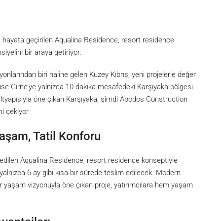
a hayata geçirilen Aqualina Residence, resort residence
elini bir araya getiriyor.
nlarından biri haline gelen Kuzey Kıbrıs, yeni projelerle değer
ise Girne’ye yalnızca 10 dakika mesafedeki Karşıyaka bölgesi.
altyapısıyla öne çıkan Karşıyaka, şimdi Abodos Construction
ni çekiyor.
şam, Tatil Konforu
edilen Aqualina Residence, resort residence konseptiyle
yalnızca 6 ay gibi kısa bir sürede teslim edilecek. Modern
ir yaşam vizyonuyla öne çıkan proje, yatırımcılara hem yaşam