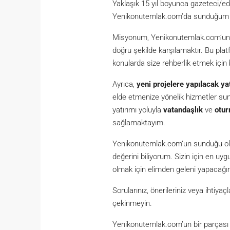
Yaklaşık 15 yıl boyunca gazeteci/ed
Yenikonutemlak.com’da sunduğum hiz
Misyonum, Yenikonutemlak.com’un kul
doğru şekilde karşılamaktır. Bu plat
konularda size rehberlik etmek için
Ayrıca,
yeni projelere yapılacak ya
elde etmenize yönelik hizmetler s
yatırımı yoluyla
vatandaşlık
ve
otur
sağlamaktayım.
Yenikonutemlak.com’un sunduğu olan
değerini biliyorum. Sizin için en u
olmak için elimden geleni yapacağı
Sorularınız, önerileriniz veya ihtiy
çekinmeyin.
Yenikonutemlak.com’un bir parçası o