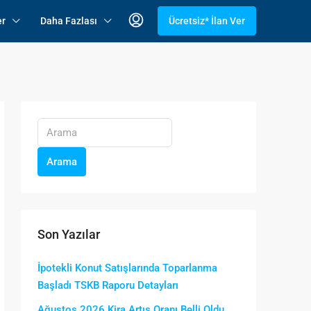
er
Daha Fazlası
Ücretsiz* İlan Ver
Arama
Son Yazılar
İpotekli Konut Satışlarında Toparlanma
Başladı TSKB Raporu Detayları
Ağustos 2026 Kira Artış Oranı Belli Oldu