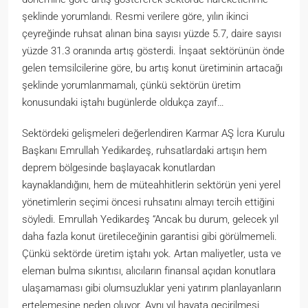
şeklinde yorumlandı. Resmi verilere göre, yılın ikinci
çeyreğinde ruhsat alınan bina sayısı yüzde 5.7, daire sayısı
yüzde 31.3 oranında artış gösterdi. İnşaat sektörünün önde
gelen temsilcilerine göre, bu artış konut üretiminin artacağı
şeklinde yorumlanmamalı, çünkü sektörün üretim
konusundaki iştahı bugünlerde oldukça zayıf…
Sektördeki gelişmeleri değerlendiren Karmar AŞ İcra Kurulu
Başkanı Emrullah Yedikardeş, ruhsatlardaki artışın hem
deprem bölgesinde başlayacak konutlardan
kaynaklandığını, hem de müteahhitlerin sektörün yeni yerel
yönetimlerin seçimi öncesi ruhsatını almayı tercih ettiğini
söyledi. Emrullah Yedikardeş “Ancak bu durum, gelecek yıl
daha fazla konut üretileceğinin garantisi gibi görülmemeli.
Çünkü sektörde üretim iştahı yok. Artan maliyetler, usta ve
eleman bulma sıkıntısı, alıcıların finansal açıdan konutlara
ulaşamaması gibi olumsuzluklar yeni yatırım planlayanların
ertelemesine neden oluyor. Aynı yıl hayata geçirilmesi