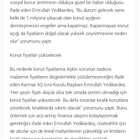
sosyal konut üretiminin oldukça güzel bir haber olduğunu
ifade eden Emrullah Yedikardeş, “Bu durum gelecek sene
belki de 1 milyona çıkacak olan konut açığının
derinleşmesini engeller ama kapatmaz. Kapanmayan konut
açığı da fiyatların doğal olarak yüksek seyretmesine neden
olur” yorumunu yaptı.
Konut fiyatları yükselecek
Bu nedenle konut fiyatlarına ilişkin sorunun sadece
malzeme fiyatlarını dizginlemekle çözülemeyeceğini ifade
eden Karmar AŞ İcra Kurulu Başkanı Emrullah Yedikardeş
“Her şeyin fiyatı düşük olsa bile ortada üretim olmadığı için
konut fiyatları yükselecek. Bu defa insanlar kiralık konutlara
yönelecek, kiralıklarda sıkıntı olacak” yorumunu yaptı. Bunu
önlemek için arzı artırıp finansa ulaşımı kolaylaştırmak
gerektiğini ifade eden Emrullah Yedikardeş, müteahhit için
de alıcılar için de kredi maliyetlerinin yüksekliği ve limitlerin
kısıtlı olmasının hareketleri de daralttığını açıkladı.