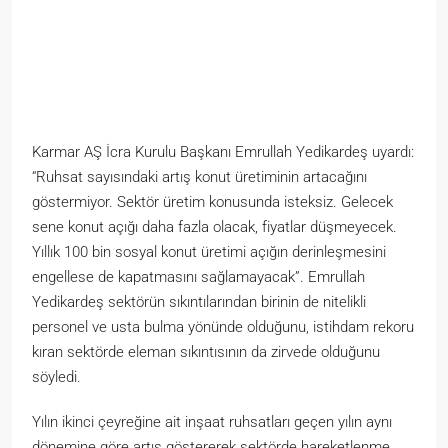
Karmar AŞ İcra Kurulu Başkanı Emrullah Yedikardeş uyardı:
“Ruhsat sayısındaki artış konut üretiminin artacağını
göstermiyor. Sektör üretim konusunda isteksiz. Gelecek
sene konut açığı daha fazla olacak, fiyatlar düşmeyecek.
Yıllık 100 bin sosyal konut üretimi açığın derinleşmesini
engellese de kapatmasını sağlamayacak”. Emrullah
Yedikardeş sektörün sıkıntılarından birinin de nitelikli
personel ve usta bulma yönünde olduğunu, istihdam rekoru
kıran sektörde eleman sıkıntısının da zirvede olduğunu
söyledi.
Yılın ikinci çeyreğine ait inşaat ruhsatları geçen yılın aynı
dönemine göre artış göstererek sektörde hareketlenme