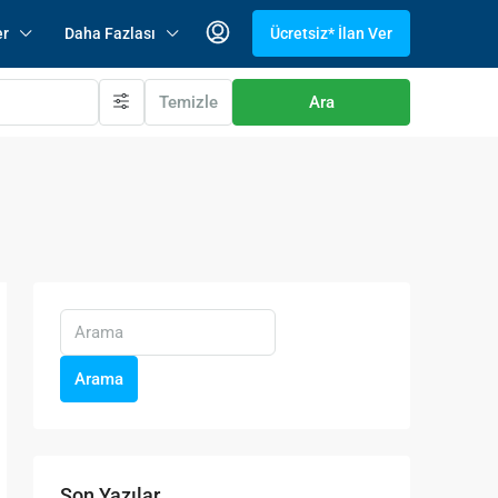
er
Daha Fazlası
Ücretsiz* İlan Ver
Temizle
Ara
Arama
Son Yazılar