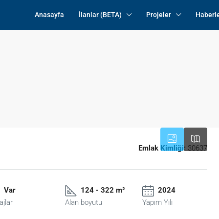
Anasayfa
İlanlar (BETA)
Projeler
Haberl
Emlak Kimliği:
30637
Var
124 - 322 m²
2024
ajlar
Alan boyutu
Yapım Yılı