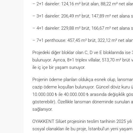
– 2+1 daireler: 124,16 m² brüt alan, 88,22 m² net al
– 3+1 daireler: 206,49 m² brüt, 147,89 m² net alana 
– 4+1 daireler: 229,88 m² brüt, 166,67 m² net alana sah
– 7+1 penthouse: 457,45 m² brüt, 322,12 m² net alan 
Projedeki diğer bloklar olan C, D ve E bloklarında is
bulunuyor. Ayrıca, 8+1 triplex villalar, 513,70 m² brü
ile iç içe bir yaşam sunuyor.
Projenin ödeme planları oldukça esnek olup, lansman d
cazip ödeme koşulları bulunuyor. Güncel döviz kuru ü
10.000.000 ₺ ile 40.000.000 ₺ arasında değişiklik göste
gösterebilir). Özellikle lansman döneminde sunulan avan
sağlanıyor.
OYAKKENT Silüet projesinin teslim tarihinin 2025 yılı 
sosyal olanakları ile bu proje, İstanbul’un yeni yaşam