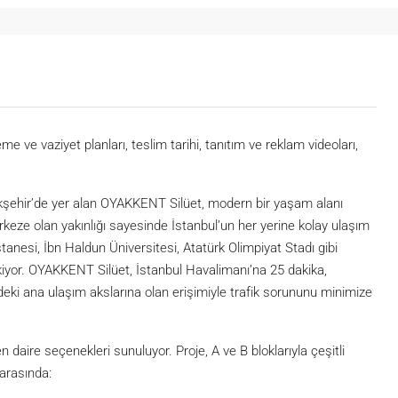
me ve vaziyet planları, teslim tarihi, tanıtım ve reklam videoları,
şakşehir’de yer alan OYAKKENT Silüet, modern bir yaşam alanı
rkeze olan yakınlığı sayesinde İstanbul’un her yerine kolay ulaşım
tanesi, İbn Haldun Üniversitesi, Atatürk Olimpiyat Stadı gibi
çekiyor. OYAKKENT Silüet, İstanbul Havalimanı’na 25 dakika,
ki ana ulaşım akslarına olan erişimiyle trafik sorununu minimize
daire seçenekleri sunuluyor. Proje, A ve B bloklarıyla çeşitli
 arasında: