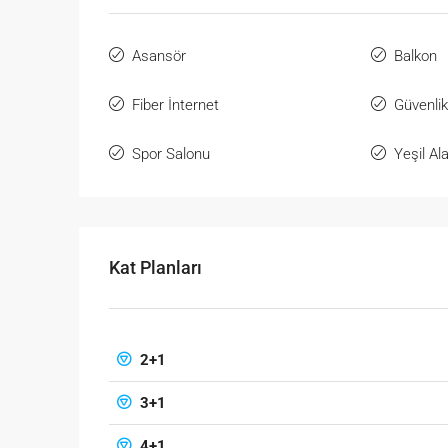
Asansör
Balkon
Fiber İnternet
Güvenli
Spor Salonu
Yeşil Al
Kat Planları
2+1
3+1
4+1