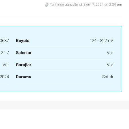
Tarihinde güncellendi Ekim 7, 2024 en 2:34 pm
0637
Boyutu
124 - 322 m²
2 - 7
Salonlar
Var
Var
Garajlar
Var
2024
Durumu
Satılık