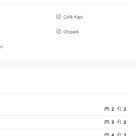
Çelik Kapı
k
Otopark
an
2
2
3
2
4
2