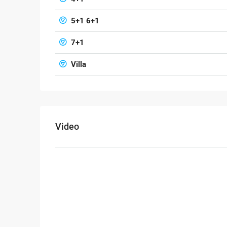
5+1 6+1
7+1
Villa
Video