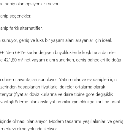
ana sahip olan opsiyonlar mevcut.
sahip seçenekler.
ip farklı alternatifler.
sunuyor, geniş ve lüks bir yaşam alanı arayanlar için ideal.
e 3+1’den 6+1’e kadar değişen büyüklüklerde köşk tarzı daireler
t ve 421,80 m² net yaşam alanı sunarken, geniş bahçeleri ile doğa
önemi avantajları sunuluyor. Yatırımcılar ve ev sahipleri için
zerinden hesaplanan fiyatlarla, daireler ortalama olarak
riyor (fiyatlar döviz kurlarına ve daire tipine göre değişiklik
tajlı ödeme planlarıyla yatırımcılar için oldukça karlı bir fırsat
içinde olması planlanıyor. Modern tasarımı, yeşil alanları ve geniş
 merkezi olma yolunda ilerliyor.