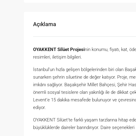
Açıklama
OYAKKENT Silüet Projesi
nin konumu, fiyatı, kat, öde
resimleri, iletişim bilgileri.
İstanbul’un hızla gelişen bölgelerinden biri olan Ba
sunarken şehrin siluetine de değer katıyor. Proje, me
imkânı sağlıyor. Başakşehir Millet Bahçesi, Şehir Has
önemli sosyal tesislere olan yakınlığı ile de dikkat 
Levent’e 15 dakika mesafede bulunuyor ve çevresinde
ediyor.
OYAKKENT Silüet’te farklı yaşam tarzlarına hitap eden 
büyüklüklerde daireler barındırıyor. Daire seçenekleri