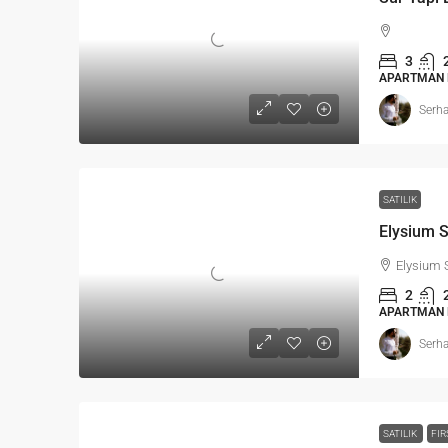
3
APARTMAN 
Serha
SATILIK
Elysium 
2
APARTMAN 
Serha
SATILIK
FIR