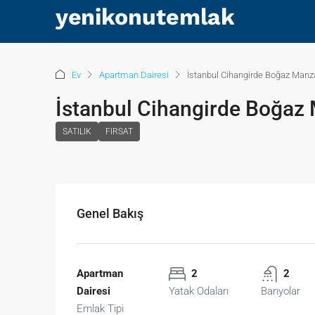
Ev
Apartman Dairesi
İstanbul Cihangirde Boğaz Manzar
İstanbul Cihangirde Boğaz M
SATILIK
FIRSAT
Genel Bakış
Apartman
2
2
Dairesi
Yatak Odaları
Banyolar
Emlak Tipi