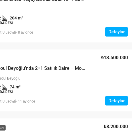
2
204
m²
DAIRESI
Detaylar
t Ulusoy
8 ay önce
₺13.500.000
Elysium Soul Beyoğlu’nda 2+1 Satılık Daire – Modern Yaşam ve Konforun Merkezi
Soul Beyoğlu
2
74
m²
DAIRESI
Detaylar
t Ulusoy
11 ay önce
₺8.200.000
SAT