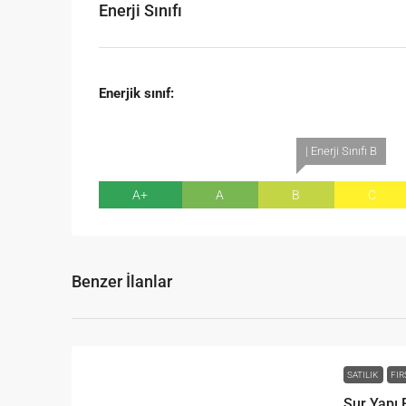
Enerji Sınıfı
Enerjik sınıf:
| Enerji Sınıfı B
A+
A
B
C
Benzer İlanlar
SATILIK
FIR