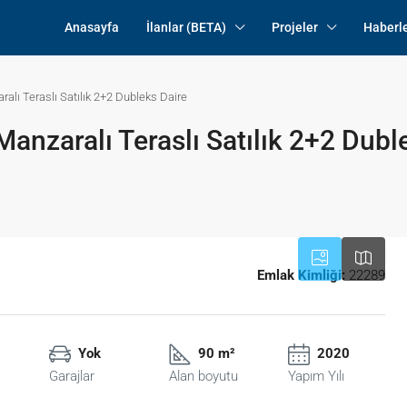
Anasayfa
İlanlar (BETA)
Projeler
Haberl
alı Teraslı Satılık 2+2 Dubleks Daire
anzaralı Teraslı Satılık 2+2 Dubl
Emlak Kimliği:
22289
Yok
90 m²
2020
Garajlar
Alan boyutu
Yapım Yılı