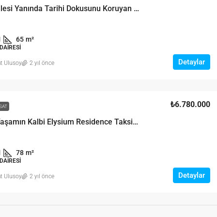
Galata Kulesi Yanında Tarihi Dokusunu Koruyan Binada 1+1 Satılık Daire
1
65
m²
DAIRESI
Detaylar
t Ulusoy
2 yıl önce
₺6.780.000
SAT
Modern Yaşamın Kalbi Elysium Residence Taksim’de 1+1 78m² Satılık Daire
1
78
m²
DAIRESI
Detaylar
t Ulusoy
2 yıl önce