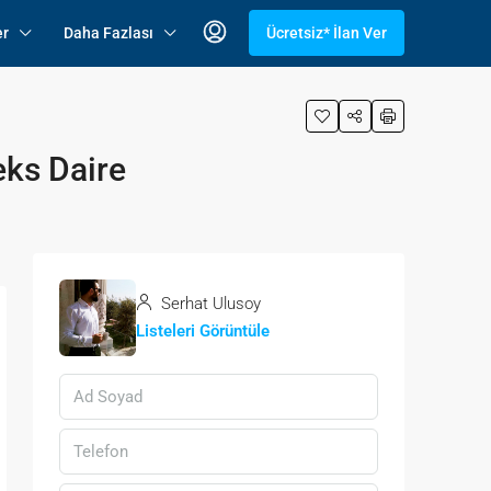
er
Daha Fazlası
Ücretsiz* İlan Ver
eks Daire
Serhat Ulusoy
Listeleri Görüntüle