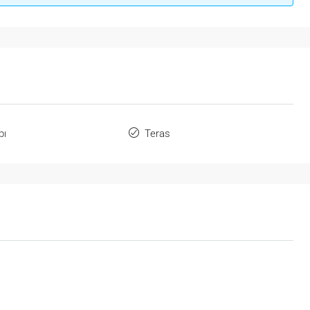
pı
Teras