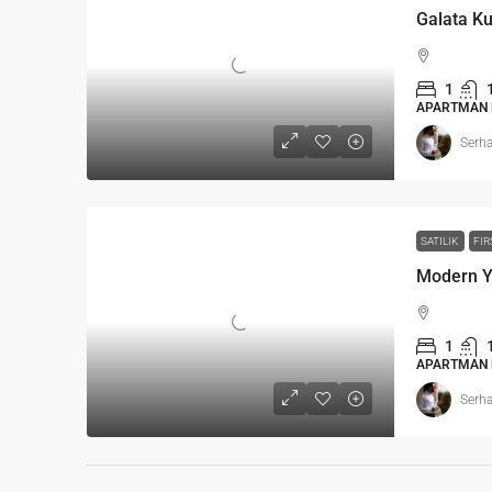
1
APARTMAN 
Serha
SATILIK
FIR
1
APARTMAN 
Serha