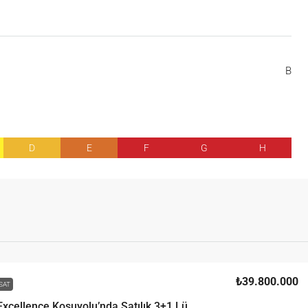
B
D
E
F
G
H
₺39.800.000
SAT
Sur Yapı Excellence Koşuyolu’nda Satılık 3+1 Lüks Daire | Deniz & Tarihi Yarımada Manzaralı