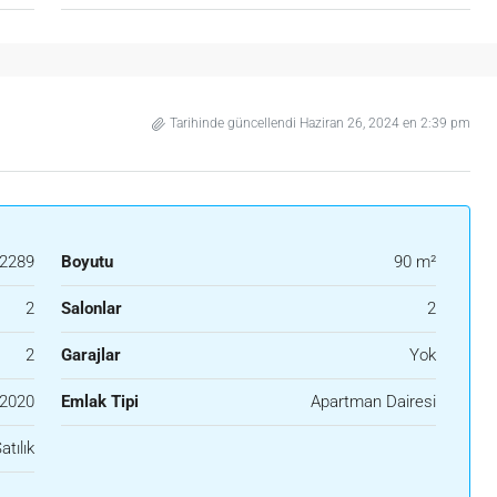
Tarihinde güncellendi Haziran 26, 2024 en 2:39 pm
2289
Boyutu
90 m²
2
Salonlar
2
2
Garajlar
Yok
2020
Emlak Tipi
Apartman Dairesi
atılık