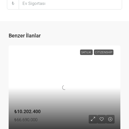
₺
Benzer İlanlar
SATILIK
CITIZENSHIP
₺10.202.400
₺66.690.000