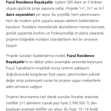
Fuzul Residence Başakşehir
, toplam 285 daire ve 3 bloktan
oluşan güçlü bir proje yapısına sahip. Projede 1+1, 2+1 ve 3+1
daire seçenekleri
yer alıyor. Bu çeşitlilik, hem yatırımcıların
hem de modern şehir yaşamı arayan ailelerin beklentilerini
karşılıyor. Rezidans hizmetleriyle desteklenen mimari konsept,
günlük yaşamda konforu ve fonksiyonelliği ön plana çıkararak,
projenin bölgedeki rezidans standartlarını ileri bir seviyeye
taşıyor.
Projede sunulan fiyatlandırma modeli,
Fuzul Residence
Başakşehir
’in en dikkat çekici avantajları arasında bulunuyor.
Fuzul Topraktan’ın erişilebilir konut üretme yaklaşımı
doğrultusunda kurgulanan fiyat yapısı, yatırımcıların yüksek
değer artışı potansiyeli sunan bir projeye uygun maliyetlerle
adım atmasını sağlıyor.
Projenin lansmanına özel olarak sunulan fırsatlar arasında
özellikle 2+1 dairelerin toprak payı fiyatı 2.990.000 TL’den
başlayan avantajlı teklifler yer alıyor. Bu fiyat, 13–14 Aralık