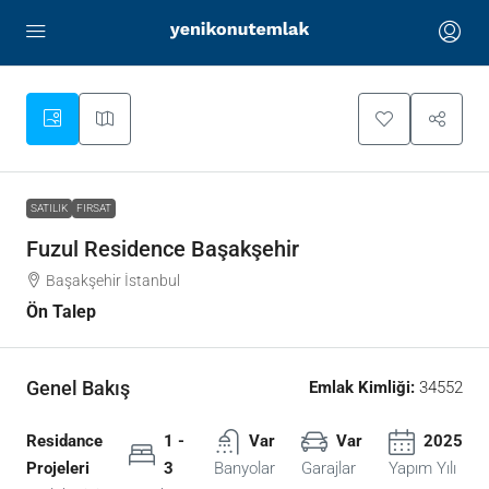
SATILIK
FIRSAT
Fuzul Residence Başakşehir
Başakşehir İstanbul
Ön Talep
Genel Bakış
Emlak Kimliği:
34552
Residance
1 -
Var
Var
2025
Projeleri
3
Banyolar
Garajlar
Yapım Yılı