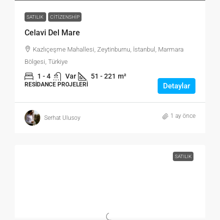
SATILIK
CITIZENSHIP
Celavi Del Mare
Kazlıçeşme Mahallesi, Zeytinburnu, İstanbul, Marmara
Bölgesi, Türkiye
1 - 4
Var
51 - 221
m²
RESIDANCE PROJELERI
Detaylar
1 ay önce
Serhat Ulusoy
SATILIK