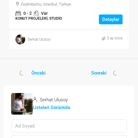
Zeytinburnu, İstanbul, Türkiye
0 - 2
Var
KONUT PROJELERI, STUDIO
Detaylar
3 ay önce
Serhat Ulusoy
Önceki
Sonraki
Serhat Ulusoy
Listeleri Görüntüle