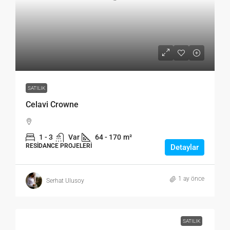
SATILIK
Celavi Crowne
1 - 3
Var
64 - 170
m²
RESIDANCE PROJELERI
Detaylar
1 ay önce
Serhat Ulusoy
SATILIK