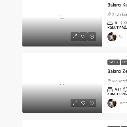
Bakırcı K
Zeytinbur
0 - 2
KONUT PROJ
Serha
SATILIK
CIT
Bakırcı Z
Merkezefe
Var
KONUT PRO
Serha