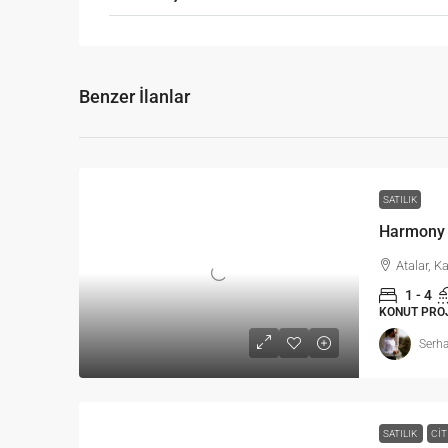
Benzer İlanlar
SATILIK
Harmony 
Atalar, K
1 - 4
KONUT PRO
Serha
SATILIK
CIT