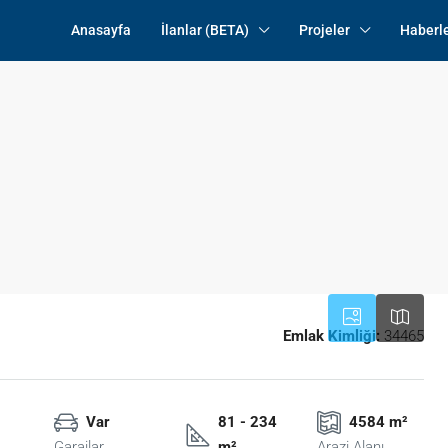
Anasayfa
İlanlar (BETA)
Projeler
Haberl
Emlak Kimliği:
34465
Var
81 - 234
4584 m²
Garajlar
m²
Arazi Alanı