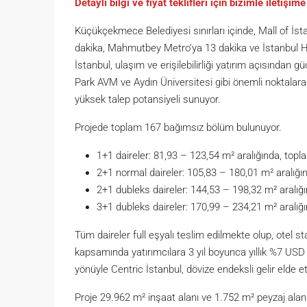
Detaylı bilgi ve fiyat teklifleri için bizimle iletişim
Küçükçekmece Belediyesi sınırları içinde, Mall of İs
dakika, Mahmutbey Metro’ya 13 dakika ve İstanbul 
İstanbul, ulaşım ve erişilebilirliği yatırım açısından 
Park AVM ve Aydın Üniversitesi gibi önemli noktala
yüksek talep potansiyeli sunuyor.
Projede toplam 167 bağımsız bölüm bulunuyor.
1+1 daireler: 81,93 – 123,54 m² aralığında, top
2+1 normal daireler: 105,83 – 180,01 m² aralığı
2+1 dubleks daireler: 144,53 – 198,32 m² aralığ
3+1 dubleks daireler: 170,99 – 234,21 m² aralığ
Tüm daireler full eşyalı teslim edilmekte olup, otel 
kapsamında yatırımcılara 3 yıl boyunca yıllık %7 USD k
yönüyle Centric İstanbul, dövize endeksli gelir elde etm
Proje 29.962 m² inşaat alanı ve 1.752 m² peyzaj alan