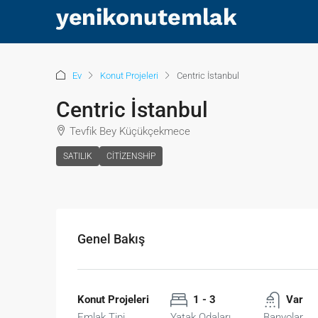
Ev
Konut Projeleri
Centric İstanbul
Centric İstanbul
Tevfik Bey Küçükçekmece
SATILIK
CITIZENSHIP
Genel Bakış
Konut Projeleri
1 - 3
Var
Emlak Tipi
Yatak Odaları
Banyolar