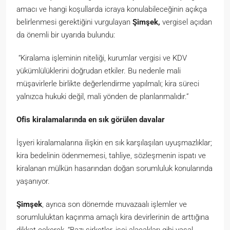
amacı ve hangi koşullarda icraya konulabileceğinin açıkça
belirlenmesi gerektiğini vurgulayan
Şimşek,
vergisel açıdan
da önemli bir uyarıda bulundu:
“Kiralama işleminin niteliği, kurumlar vergisi ve KDV
yükümlülüklerini doğrudan etkiler. Bu nedenle mali
müşavirlerle birlikte değerlendirme yapılmalı; kira süreci
yalnızca hukuki değil, mali yönden de planlanmalıdır.”
Ofis kiralamalarında en sık görülen davalar
İşyeri kiralamalarına ilişkin en sık karşılaşılan uyuşmazlıklar;
kira bedelinin ödenmemesi, tahliye, sözleşmenin ispatı ve
kiralanan mülkün hasarından doğan sorumluluk konularında
yaşanıyor.
Şimşek
, ayrıca son dönemde muvazaalı işlemler ve
sorumluluktan kaçınma amaçlı kira devirlerinin de arttığına
dikkat çekerek, “Bazı şirketler, işçi alacakları gibi yasal