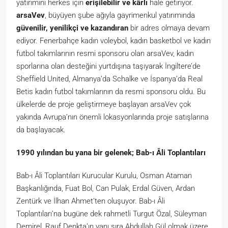
yatırımını herkes için
erişilebilir ve kârlı
hale getiriyor.
arsaVev
, büyüyen şube ağıyla gayrimenkul yatırımında
güvenilir, yenilikçi ve kazandıran
bir adres olmaya devam
ediyor. Fenerbahçe kadın voleybol, kadın basketbol ve kadın
futbol takımlarının resmi sponsoru olan arsaVev, kadın
sporlarına olan desteğini yurtdışına taşıyarak İngiltere’de
Sheffield United, Almanya’da Schalke ve İspanya’da Real
Betis kadın futbol takımlarının da resmi sponsoru oldu. Bu
ülkelerde de proje geliştirmeye başlayan arsaVev çok
yakında Avrupa’nın önemli lokasyonlarında proje satışlarına
da başlayacak.
1990 yılından bu yana bir gelenek; Bab-ı Âli Toplantıları
Bab-ı Âli Toplantıları Kurucular Kurulu, Osman Ataman
Başkanlığında, Fuat Bol, Can Pulak, Erdal Güven, Ardan
Zentürk ve İlhan Ahmet’ten oluşuyor. Bab-ı Âli
Toplantıları’na bugüne dek rahmetli Turgut Özal, Süleyman
Demirel, Rauf Denkta’ın yanı sıra Abdullah Gül olmak üzere