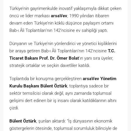
Türkiye’nin gayrimenkulde inovatif yaklaşımıyla dikkat çeken
öncü ve lider markası
arsaVev
, 1990 yılından itibaren
devam eden Türkiye’nin köklü düşünce paylaşım ortamı
Bab-ı Âli Toplantıları’nın 142’ncisine ev sahipliği yaptı.
Dünyanın ve Türkiye’nin yönlendirici ve yönetici kişiliklerini
bir araya getiren Bab-ı Âli Toplantıları’nın 142’ncisine
T.C.
Ticaret Bakanı Prof. Dr. Ömer Bolat
’ın yanı sıra üyeler,
stratejik ortaklar ve seçkin davetliler katıldı.
Toplantıda bir konuşma gerçekleştiren
arsaVev Yönetim
Kurulu Başkanı Bülent Öztürk
, toplantıya sadece bir
sektör temsilcisi olarak değil, aynı zamanda toplumsal
gelişimi dert edinen bir iş insanı olarak katıldıklarının altını
çizdi.
Bülent Öztürk
, şunları aktardı: “İş dünyasının ekonomik
göstergelerin ötesinde, toplumsal sorumluluk bilinciyle de