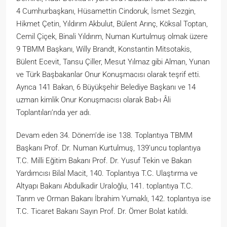
4 Cumhurbaşkanı, Hüsamettin Cindoruk, İsmet Sezgin,
Hikmet Çetin, Yıldırım Akbulut, Bülent Arınç, Köksal Toptan,
Cemil Çiçek, Binali Yıldırım, Numan Kurtulmuş olmak üzere
9 TBMM Başkanı, Willy Brandt, Konstantin Mitsotakis,
Bülent Ecevit, Tansu Çiller, Mesut Yılmaz gibi Alman, Yunan
ve Türk Başbakanlar Onur Konuşmacısı olarak teşrif etti.
Ayrıca 141 Bakan, 6 Büyükşehir Belediye Başkanı ve 14
uzman kimlik Onur Konuşmacısı olarak Bab-ı Âli
Toplantıları’nda yer adı.
Devam eden 34. Dönem’de ise 138. Toplantıya TBMM
Başkanı Prof. Dr. Numan Kurtulmuş, 139’uncu toplantıya
T.C. Milli Eğitim Bakanı Prof. Dr. Yusuf Tekin ve Bakan
Yardımcısı Bilal Macit, 140. Toplantıya T.C. Ulaştırma ve
Altyapı Bakanı Abdulkadir Uraloğlu, 141. toplantıya T.C.
Tarım ve Orman Bakanı İbrahim Yumaklı, 142. toplantıya ise
T.C. Ticaret Bakanı Sayın Prof. Dr. Ömer Bolat katıldı.