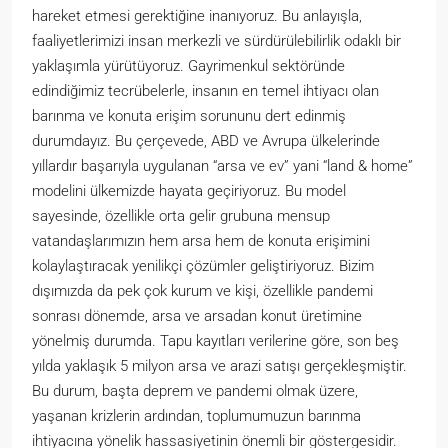
hareket etmesi gerektiğine inanıyoruz. Bu anlayışla,
faaliyetlerimizi insan merkezli ve sürdürülebilirlik odaklı bir
yaklaşımla yürütüyoruz. Gayrimenkul sektöründe
edindiğimiz tecrübelerle, insanın en temel ihtiyacı olan
barınma ve konuta erişim sorununu dert edinmiş
durumdayız. Bu çerçevede, ABD ve Avrupa ülkelerinde
yıllardır başarıyla uygulanan “arsa ve ev” yani “land & home”
modelini ülkemizde hayata geçiriyoruz. Bu model
sayesinde, özellikle orta gelir grubuna mensup
vatandaşlarımızın hem arsa hem de konuta erişimini
kolaylaştıracak yenilikçi çözümler geliştiriyoruz. Bizim
dışımızda da pek çok kurum ve kişi, özellikle pandemi
sonrası dönemde, arsa ve arsadan konut üretimine
yönelmiş durumda. Tapu kayıtları verilerine göre, son beş
yılda yaklaşık 5 milyon arsa ve arazi satışı gerçekleşmiştir.
Bu durum, başta deprem ve pandemi olmak üzere,
yaşanan krizlerin ardından, toplumumuzun barınma
ihtiyacına yönelik hassasiyetinin önemli bir göstergesidir.