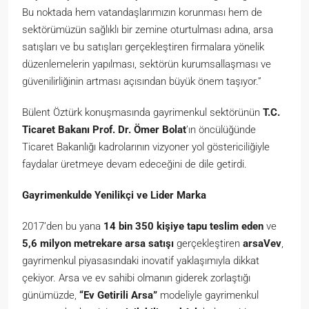
Bu noktada hem vatandaşlarımızın korunması hem de
sektörümüzün sağlıklı bir zemine oturtulması adına, arsa
satışları ve bu satışları gerçekleştiren firmalara yönelik
düzenlemelerin yapılması, sektörün kurumsallaşması ve
güvenilirliğinin artması açısından büyük önem taşıyor.”
Bülent Öztürk konuşmasında gayrimenkul sektörünün
T.C.
Ticaret Bakanı Prof. Dr. Ömer Bolat
’ın öncülüğünde
Ticaret Bakanlığı kadrolarının vizyoner yol göstericiliğiyle
faydalar üretmeye devam edeceğini de dile getirdi.
Gayrimenkulde Yenilikçi ve Lider Marka
2017’den bu yana
14 bin 350 kişiye tapu teslim eden
ve
5,6 milyon metrekare arsa satışı
gerçekleştiren
arsaVev
,
gayrimenkul piyasasındaki inovatif yaklaşımıyla dikkat
çekiyor. Arsa ve ev sahibi olmanın giderek zorlaştığı
günümüzde,
“Ev Getirili Arsa”
modeliyle gayrimenkul