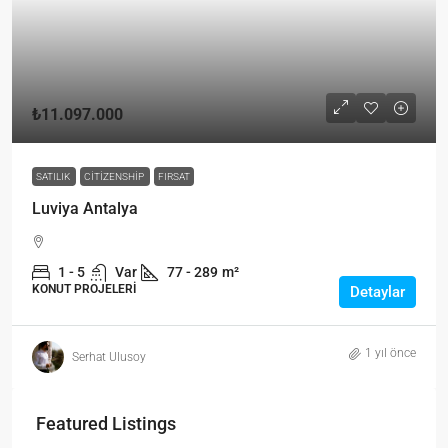
₺11.097.000
SATILIK
CITIZENSHIP
FIRSAT
Luviya Antalya
1 - 5
Var
77 - 289
m²
KONUT PROJELERI
Detaylar
1 yıl önce
Serhat Ulusoy
Featured Listings